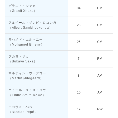
グラニト・ジャカ
34
CM
（Granit Xhaka）
アルベール・ザンビ・ロコンガ
23
CM
（Albert Sambi Lokonga）
モハメド・エルネニー
25
CM
（Mohamed Elneny）
ブカヨ・サカ
7
RM
（Bukayo Saka）
マルティン・ウーデゴー
8
AM
（Martin Ødegaard）
エミール・スミス・ロウ
10
AM
（Emile Smith Rowe）
ニコラス・ぺぺ
19
RW
（Nicolas Pépé）