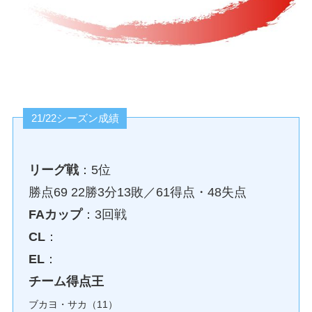
21/22シーズン成績
リーグ戦
：5位
勝点69 22勝3分13敗／61得点・48失点
FAカップ
：3回戦
CL
：
EL
：
チーム得点王
ブカヨ・サカ（11）