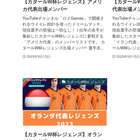
【カタールW杯レジェンズ】アメリ
【カタール
カ代表出場メンバー
代表出場メ
YouTubeチャンネル「ロイGames」で開催さ
YouTubeチ
れるウイイレ2021を使ったドリームマッチ。
れるウイイレ2
現役選手の登場は一切なし！！往年の名手が
現役選手の登
集結したカタールW杯レジェンズに参戦する
集結したカタ
「アメリカ代表」のメンバーリストです。 カ
「イラン代表」
タールW杯レジェンズ出場メンバー 選手名...
ールW杯レジェン
2023年9月15日
2023年9月15日
カタールW杯レジェンズ
【カタールW杯レジェンズ】オラン