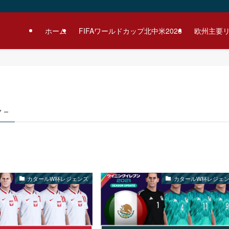
ホーム
FIFAワールドカップ北中米2026
欧州主要
y –
カタールW杯レジェンズ
カタールW杯レジェ