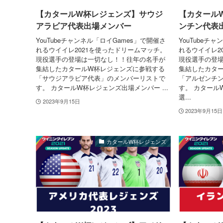
【カタールW杯レジェンズ】サウジ
【カタール
アラビア代表出場メンバー
ンチン代表
YouTubeチャンネル「ロイGames」で開催さ
YouTubeチ
れるウイイレ2021を使ったドリームマッチ。
れるウイイレ2
現役選手の登場は一切なし！！往年の名手が
現役選手の登
集結したカタールW杯レジェンズに参戦する
集結したカタ
「サウジアラビア代表」のメンバーリストで
「アルゼンチ
す。 カタールW杯レジェンズ出場メンバー ...
す。 カタール
選...
2023年9月15日
2023年9月15日
カタールW杯レジェンズ