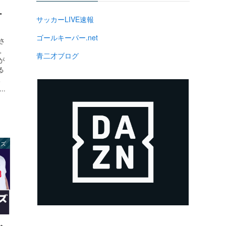
ー
サッカーLIVE速報
ゴールキーパー.net
さ
。
青二才ブログ
が
る
。
.
ンズ