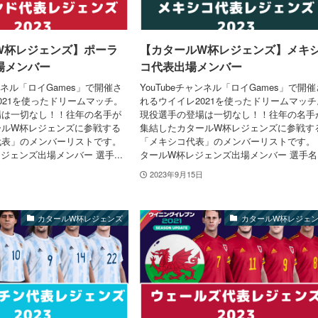
W杯レジェンズ】ポーラ
【カタールW杯レジェンズ】メキ
場メンバー
コ代表出場メンバー
ャンネル「ロイGames」で開催さ
YouTubeチャンネル「ロイGames」で開催
021を使ったドリームマッチ。
れるウイイレ2021を使ったドリームマッチ
場は一切なし！！往年の名手が
現役選手の登場は一切なし！！往年の名手
ールW杯レジェンズに参戦する
集結したカタールW杯レジェンズに参戦す
代表」のメンバーリストです。
「メキシコ代表」のメンバーリストです。
ジェンズ出場メンバー 選手...
タールW杯レジェンズ出場メンバー 選手名..
2023年9月15日
カタールW杯レジェンズ
カタールW杯レジェ