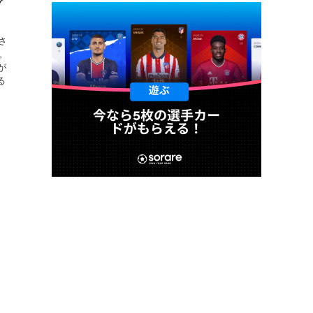
グ
さ
。
が
る