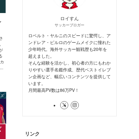
ロイすん
シ
サッカーブロガー
ロベルト・ヤルニのスピードに驚愕し、ア
さ
ンドレア・ピルロのゲームメイクに憧れた
。
少年時代。海外サッカー観戦歴も20年を
が
超えました。
る
 カ
そんな経験を活かし、初心者の方にもわか
.
りやすい選手名鑑作成、歴代ベストイレブ
ン企画など、幅広いコンテンツを提供して
います。
月間最高PV数は86万PV！
ンズ
リンク