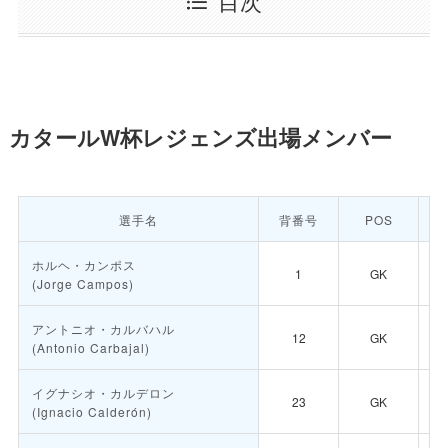
目次
カタールW杯レジェンズ出場メンバー
選手名
背番号
POS
ホルヘ・カンポス

1
GK
(Jorge Campos)

アントニオ・カルバハル
12
GK

(Antonio Carbajal)
イグナシオ・カルデロン

23
GK
(Ignacio Calderón)
🇲