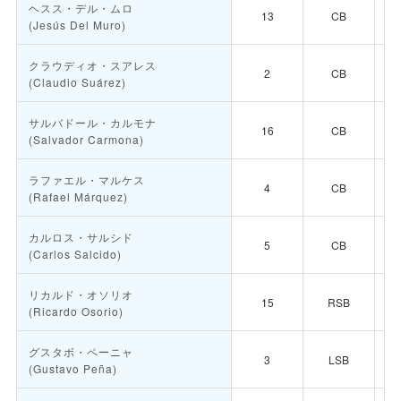
ヘスス・デル・ムロ

13
CB
(Jesús Del Muro)

クラウディオ・スアレス

2
CB
(Claudio Suárez)

サルバドール・カルモナ

16
CB
(Salvador Carmona)

ラファエル・マルケス

4
CB
(Rafael Márquez)
🇫
カルロス・サルシド
🇳
5
CB
(Carlos Salcido)

リカルド・オソリオ

15
RSB
(Ricardo Osorio)

グスタボ・ペーニャ
🇲
3
LSB
(Gustavo Peña)
