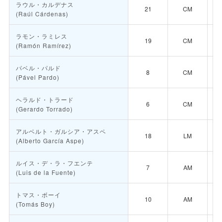
ラウル・カルデナス

21
CM
(Raúl Cárdenas)

ラモン・ラミレス

19
CM
(Ramón Ramírez)

パベル・パルド

8
CM
(Pável Pardo)

ヘラルド・トラード

6
CM
(Gerardo Torrado)

アルベルト・ガルシア・アスペ

18
LM
(Alberto García Aspe)

ルイス・デ・ラ・フエンテ
🇪
7
AM
(Luis de la Fuente)

トマス・ボーイ
10
AM

(Tomás Boy)