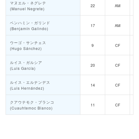
マヌエル・ネグレテ

22
AM
(Manuel Negrete)

ベンハミン・ガリンド

17
AM
(Benjamín Galindo)

ウーゴ・サンチェス

9
CF
(Hugo Sánchez)

ルイス・ガルシア

20
CF
(Luis García)

ルイス・エルナンデス

14
CF
(Luis Hernández)

クアウテモク・ブランコ

11
CF
(Cuauhtemoc Blanco)
