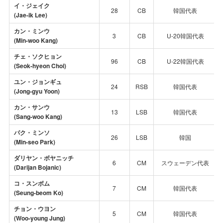
イ・ジェイク
28
CB
韓国代表
(Jae-ik Lee)
カン・ミンウ
3
CB
U-20韓国代表
(Min-woo Kang)
チェ・ソクヒョン
96
CB
U-22韓国代表
(Seok-hyeon Choi)
ユン・ジョンギュ
24
RSB
韓国代表
(Jong-gyu Yoon)
カン・サンウ
13
LSB
韓国代表
(
Sang-woo Kang
)
パク・ミンソ
26
LSB
韓国
(Min-seo Park)
ダリヤン・ボヤニッチ
6
CM
スウェーデン代表
(Darijan
Bojanic
)
コ・スンボム
7
CM
韓国代表
(Seung-beom Ko)
チョン・ウヨン
5
CM
韓国代表
(Woo-young Jung)