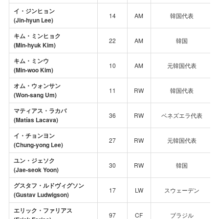
イ・ジンヒョン
14
AM
韓国代表
(Jin-hyun Lee)
キム・ミンヒョク
22
AM
韓国
(Min-hyuk Kim)
キム・ミンウ
10
AM
元韓国代表
(Min-woo
Kim
)
オム・ウォンサン
11
RW
韓国代表
(Won-sang Um)
マティアス・ラカバ
36
RW
ベネズエラ代表
(Matías Lacava)
イ・チョンヨン
27
RW
元韓国代表
(Chung-yong Lee)
ユン・ジェソク
30
RW
韓国
(Jae-seok Yoon)
グスタフ・ルドヴィグソン
17
LW
スウェーデン
(Gustav Ludwigson)
エリック・ファリアス
97
CF
ブラジル