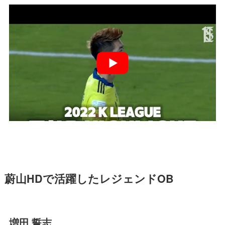
蔚山HDで活躍したレジェンドOB
増田 誓志