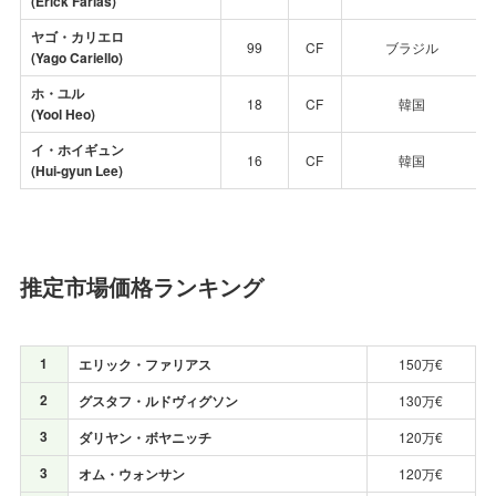
(Erick Farias)
ヤゴ・カリエロ
99
CF
ブラジル
(Yago Cariello)
ホ・ユル
18
CF
韓国
(Yool Heo)
イ・ホイギュン
16
CF
韓国
(Hui-gyun Lee)
推定市場価格ランキング
1
エリック・ファリアス
150万€
2
グスタフ・ルドヴィグソン
130万€
3
ダリヤン・ボヤニッチ
120万€
3
オム・ウォンサン
120万€