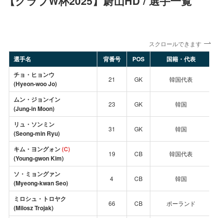
【クラブW杯2025】蔚山HD / 選手一覧
スクロールできます
選手名
背番号
POS
国籍・代表
チョ・ヒョンウ
21
GK
韓国代表
(Hyeon-woo Jo)
ムン・ジョンイン
23
GK
韓国
(Jung-in Moon)
リュ・ソンミン
31
GK
韓国
(Seong-min Ryu)
キム・ヨングォン
(C)
19
CB
韓国代表
(Young-gwon Kim)
ソ・ミョングァン
4
CB
韓国
(Myeong-kwan
Seo
)
ミロシュ・トロヤク
66
CB
ポーランド
(Milosz Trojak)