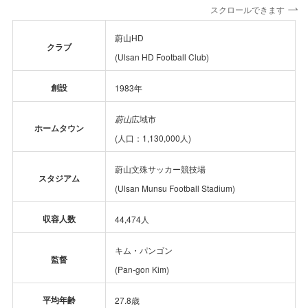
スクロールできます
蔚山HD
クラブ
(
Ulsan HD Football Club
)
創設
1983年
蔚山
広域市
ホームタウン
(人口：1,130,000人)
蔚山文殊サッカー競技場
スタジアム
(Ulsan Munsu Football Stadium)
収容人数
44,474人
キム・パンゴン
監督
(
Pan-gon Kim
)
平均年齢
27.8歳