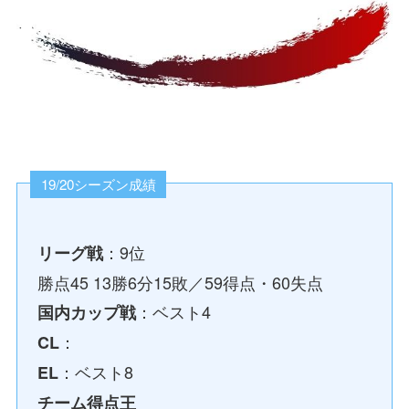
19/20シーズン成績
：9位
リーグ戦
勝点45 13勝6分15敗／59得点・60失点
：ベスト4
国内カップ戦
：
CL
：ベスト8
EL
チーム得点王