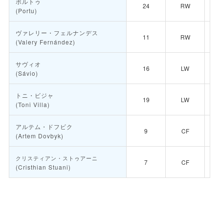
ポルトゥ
24
RW
(Portu)
ヴァレリー・フェルナンデス
11
RW
(Valery Fernández)
サヴィオ
16
LW
(Sávio)
トニ・ビジャ
19
LW
(Toni Villa)
アルテム・ドフビク
9
CF
(Artem Dovbyk)
クリスティアン・ストゥアーニ
7
CF
(Cristhian Stuani)