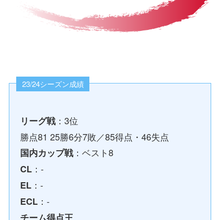
23/24シーズン成績
：3位
リーグ戦
勝点81 25勝6分7敗／85得点・46失点
：ベスト8
国内カップ戦
：-
CL
：-
EL
：-
ECL
チーム得点王