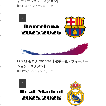
ォーメーション・スタメン】
UEFAチャンピオンズリーグ
74kg
26試合・0得点
70kg
17試合・0得点
72kg
28試合・0得点
新加入
72kg
35試合・0得点
FCバルセロナ 2025/26【選手一覧・フォーメー
ション・スタメン】
69kg
12試合・0得点
UEFAチャンピオンズリーグ
78kg
21試合・0得点
78kg
13試合・0得点