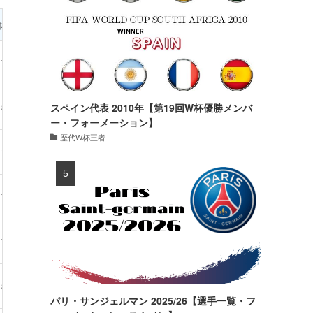
体重
シーズン成績
備考
78kg
29試合・0得点
スペイン代表 2010年【第19回W杯優勝メンバ
80kg
8試合・0得点
ー・フォーメーション】
歴代W杯王者
76kg
32試合・1得点
78kg
22試合・0得点
74kg
19試合・0得点
81kg
29試合・1得点
パリ・サンジェルマン 2025/26【選手一覧・フ