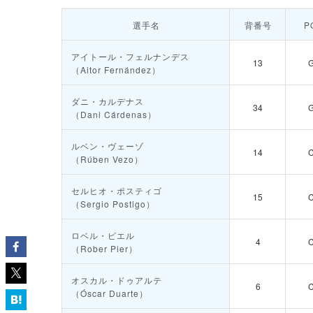
選手名
背番号
P
アイトール・フェルナンデス
13
（Aitor Fernández）
ダニ・カルデナス
34
（Dani Cárdenas）
ルベン・ヴェーゾ
14
（Rúben Vezo）
セルヒオ・ポスティゴ
15
（Sergio Postigo）
ロベル・ピエル
4
（Rober Pier）
オスカル・ドゥアルテ
6
（Óscar Duarte）