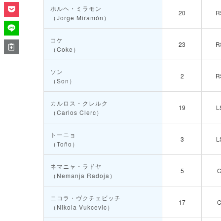
ホルヘ・ミラモン
20
R
（Jorge Miramón）
コケ
23
R
（Coke）
ソン
2
R
（Son）
カルロス・クレルク
19
L
（Carlos Clerc）
トーニョ
3
L
（Toño）
ネマニャ・ラドヤ
5
（Nemanja Radoja）
ニコラ・ヴクチェビッチ
17
（Nikola Vukcevic）