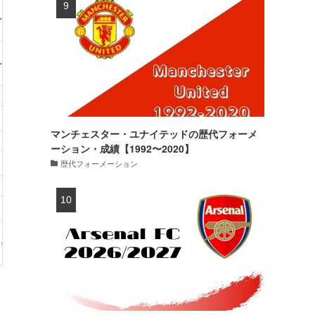
・-kg
1試合・0得点
・-kg
4試合・0得点
74kg
33試合・12得点
マンチェスター・ユナイテッドの歴代フォーメ
ーション・成績【1992〜2020】
70kg
38試合・13得点
歴代フォーメーション
73kg
28試合・2得点
69kg
34試合・2得点
新加入