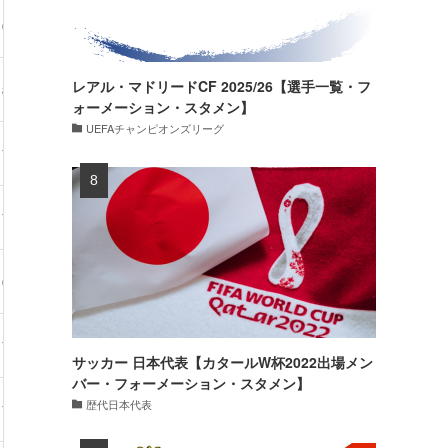
69kg
35試合・1得点
新加入
レアル・マドリードCF 2025/26【選手一覧・フ
82kg
7試合・0得点
復帰
ォーメーション・スタメン】
UEFAチャンピオンズリーグ
70kg
9試合・1得点
77kg
29試合・7得点
64kg
26試合・1得点
71kg
37試合・4得点
新加入
サッカー 日本代表【カタールW杯2022出場メン
バー・フォーメーション・スタメン】
歴代日本代表
76kg
25試合・0得点