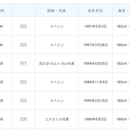
OS
国籍・代表
生年月日
身長・
GK
🇪🇸
スペイン
1991年5月3日
182cm・
GK
🇪🇸
スペイン
1997年3月28日
186cm・
CB
🇵🇹
元U-21ポルトガル代表
1994年4月25日
182cm・
CB
🇪🇸
スペイン
1988年11月4日
185cm・
CB
🇪🇸
スペイン
1995年2月16日
182cm・
CB
🇨🇷
コスタリカ代表
1989年6月3日
186cm・