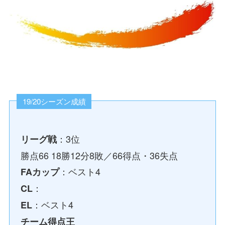
19/20シーズン成績
：3位
リーグ戦
勝点66 18勝12分8敗／66得点・36失点
：ベスト4
FAカップ
：
CL
：ベスト4
EL
チーム得点王