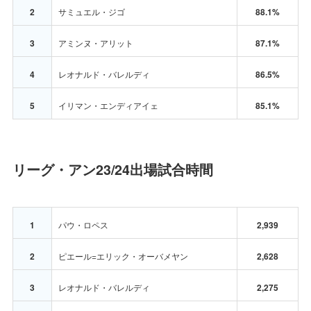
2
サミュエル・ジゴ
88.1%
3
アミンヌ・アリット
87.1%
4
レオナルド・バレルディ
86.5%
5
イリマン・エンディアイェ
85.1%
リーグ・アン23/24出場試合時間
1
パウ・ロペス
2,939
2
ピエール=エリック・オーバメヤン
2,628
3
レオナルド・バレルディ
2,275