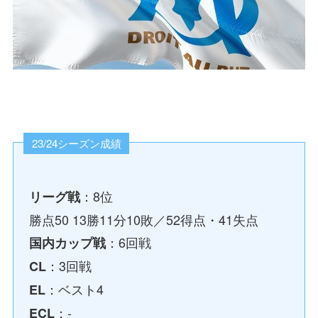
23/24シーズン成績
：8位
リーグ戦
勝点50 13勝11分10敗／52得点・41失点
：6回戦
国内カップ戦
：3回戦
CL
：ベスト4
EL
：-
ECL