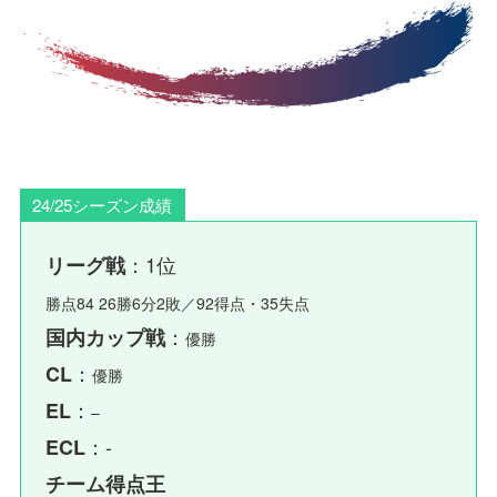
24/25シーズン成績
：1位
リーグ戦
勝点84 26勝6分2敗／92得点・35失点
：
国内カップ戦
優勝
：
CL
優勝
：
EL
–
：-
ECL
チーム得点王