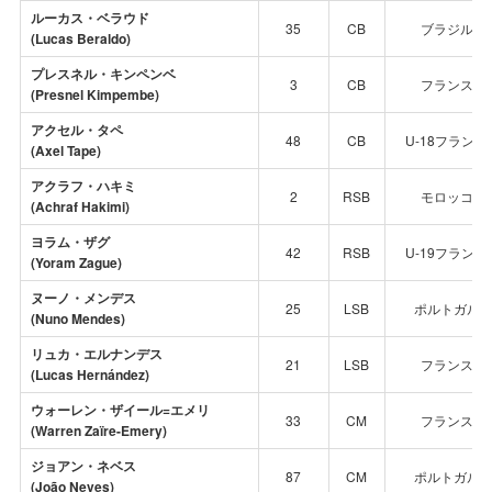
ルーカス・ベラウド
35
CB
ブラジル代
(Lucas Beraldo)
プレスネル・キンペンベ
3
CB
フランス代
(Presnel Kimpembe)
アクセル・タペ
48
CB
U-18フラン
(Axel Tape)
アクラフ・ハキミ
2
RSB
モロッコ代
(Achraf Hakimi)
ヨラム・ザグ
42
RSB
U-19フラン
(Yoram Zague)
ヌーノ・メンデス
25
LSB
ポルトガル
(Nuno Mendes)
リュカ・エルナンデス
21
LSB
フランス代
(Lucas Hernández)
ウォーレン・ザイール=エメリ
33
CM
フランス代
(Warren Zaïre-Emery)
ジョアン・ネベス
87
CM
ポルトガル
(João Neves)