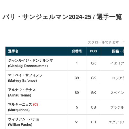
パリ・サンジェルマン2024-25 / 選手一覧
スクロールできます
選手名
背番号
POS
国籍・代
ジャンルイジ・ドンナルンマ
1
GK
イタリア代
(Gianluigi Donnarumma)
マトベイ・サフォノフ
39
GK
ロシア代
(Matvey Safonov)
アルナウ・テナス
80
GK
スペイン代
(Arnau Tenas)
マルキーニョス
(C)
5
CB
ブラジル代
(Marquinhos)
ウィリアム・パチョ
51
CB
エクアドル
(Willian Pacho)