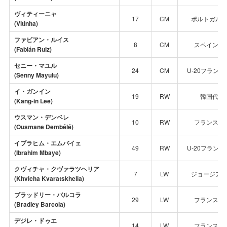
ヴィティーニャ
17
CM
ポルトガル
(Vitinha)
ファビアン・ルイス
8
CM
スペイン代
(Fabián Ruiz)
セニー・マユル
24
CM
U-20フラン
(Senny Mayulu)
イ・ガンイン
19
RW
韓国代表
(Kang-in Lee)
ウスマン・デンベレ
10
RW
フランス代
(Ousmane Dembélé)
イブラヒム・エムバイェ
49
RW
U-20フラン
(Ibrahim Mbaye)
クヴィチャ・クヴァラツヘリア
7
LW
ジョージア
(Khvicha Kvaratskhelia)
ブラッドリー・バルコラ
29
LW
フランス代
(Bradley Barcola)
デジレ・ドゥエ
14
LW
フランス代