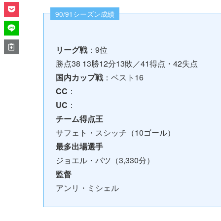
90/91シーズン成績
リーグ戦
：9位
勝点38 13勝12分13敗／41得点・42失点
国内カップ戦
：ベスト16
CC
：
UC
：
チーム得点王
サフェト・スシッチ（10ゴール）
最多出場選手
ジョエル・バツ（3,330分）
監督
アンリ・ミシェル