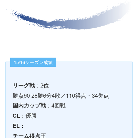
15/16シーズン成績
：2位
リーグ戦
勝点90 28勝6分4敗／110得点・34失点
：4回戦
国内カップ戦
：優勝
CL
：
EL
チーム得点王