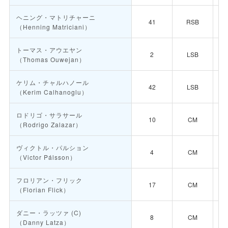
ヘニング・マトリチャーニ
41
RSB
（Henning Matriciani）
トーマス・アウエヤン
2
LSB
（Thomas Ouwejan）
ケリム・チャルハノール
42
LSB
（Kerim Calhanoglu）
ロドリゴ・サラサール
10
CM
（Rodrigo Zalazar）
ヴィクトル・パルション
4
CM
（Victor Pálsson）
フロリアン・フリック
17
CM
（Florian Flick）
ダニー・ラッツァ
(C)
8
CM
（Danny Latza）