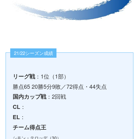
21/22シーズン成績
：1位（1部）
リーグ戦
勝点65 20勝5分9敗／72得点・44失点
：2回戦
国内カップ戦
：
CL
：
EL
チーム得点王
シモン・テロッデ（30）