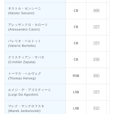
ネストル・センシーニ
CB
🇦🇷
ア
(Néstor Sensini)
アレッサンドロ・カローリ
CB
🇮🇹
(Alessandro Calori)
バレリオ・ベルトット
CB
🇮🇹
(Valerio Bertotto)
クリスティアン・サパタ
CB
🇨🇴
(Cristián Zapata)
トーマス・ヘルヴェグ
RSB
🇩🇰
(Thomas Helveg)
ルイジ・デ・アゴスティーニ
LSB
🇮🇹
(Luigi De Agostini)
マレク・ヤンクロフスキ
LSB
🇨🇿
(Marek Jankulovski)