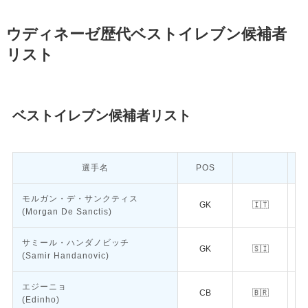
ウディネーゼ歴代ベストイレブン候補者
リスト
ベストイレブン候補者リスト
選手名
POS
モルガン・デ・サンクティス
GK
🇮🇹
(Morgan De Sanctis)
サミール・ハンダノビッチ
GK
🇸🇮
(Samir Handanovic)
エジーニョ
CB
🇧🇷
(Edinho)