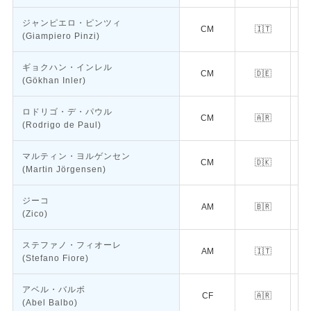
ジャンピエロ・ピンツィ
CM
🇮🇹
(Giampiero Pinzi)
ギョクハン・インレル
CM
🇩🇪
(Gökhan Inler)
ロドリゴ・デ・パウル
CM
🇦🇷
ア
(Rodrigo de Paul)
マルティン・ヨルゲンセン
CM
🇩🇰
(Martin Jörgensen)
ジーコ
AM
🇧🇷
(Zico)
ステファノ・フィオーレ
AM
🇮🇹
(Stefano Fiore)
アベル・バルボ
CF
🇦🇷
ア
(Abel Balbo)