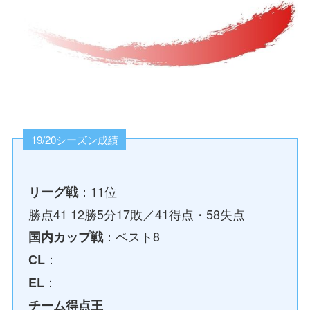
19/20シーズン成績
：11位
リーグ戦
勝点41 12勝5分17敗／41得点・58失点
：ベスト8
国内カップ戦
：
CL
：
EL
チーム得点王