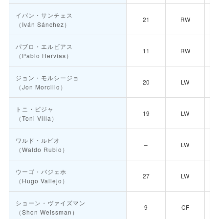
イバン・サンチェス
21
RW
（Iván Sánchez）
パブロ・エルビアス
11
RW
（Pablo Hervías）
ジョン・モルシージョ
20
LW
（Jon Morcillo）
トニ・ビジャ
19
LW
（Toni Villa）
ワルド・ルビオ
–
LW
（Waldo Rubio）
ウーゴ・バジェホ
27
LW
（Hugo Vallejo）
ショーン・ヴァイズマン
9
CF
（Shon Weissman）