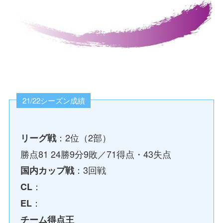
21/22シーズン成績
：2位（2部）
リーグ戦
勝点81 24勝9分9敗／71得点・43失点
：3回戦
国内カップ戦
：
CL
：
EL
チーム得点王