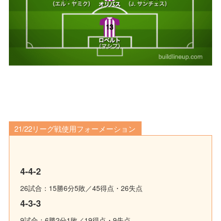
21/22リーグ戦使用フォーメーション
4-4-2
26試合：15勝6分5敗／45得点・26失点
4-3-3
9試合：6勝2分1敗／19得点・9失点