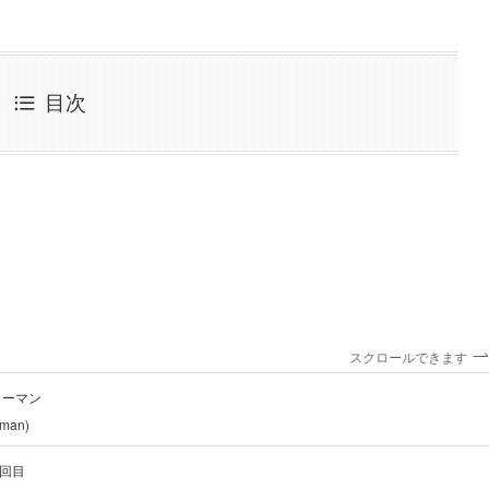
目次
スクロールできます
クーマン
eman)
2回目