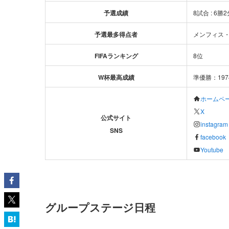
予選成績
8試合 : 6勝
予選最多得点者
メンフィス・
FIFAランキング
8位
W杯
最高成績
準優勝：1974,
ホームペ
X
公式サイト
instagram
SNS
facebook
Youtube
グループステージ日程