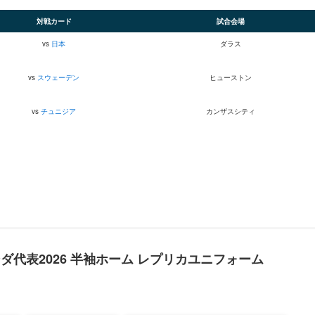
対戦カード
試合会場
vs
日本
ダラス
vs
スウェーデン
ヒューストン
vs
チュニジア
カンザスシティ
ダ代表2026 半袖ホーム レプリカユニフォーム