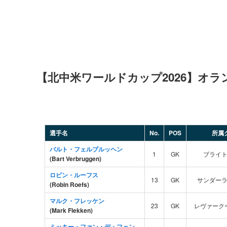
【北中米ワールドカップ2026】オラ
選手名
No.
POS
所属
バルト・フェルブルッヘン
1
GK
ブライトン
(Bart Verbruggen)
ロビン・ルーフス
13
GK
サンダーラン
(Robin Roefs)
マルク・フレッケン
23
GK
レヴァークーゼ
(Mark Flekken)
ミッキー・ファン・デ・フェン