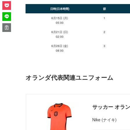
日時(日本時間)
節
6月15日 (月)
1
05:00
6月21日 (日)
2
02:00
6月26日 (金)
3
08:00
オランダ代表関連ユニフォーム
サッカー オラン
Nike (ナイキ)