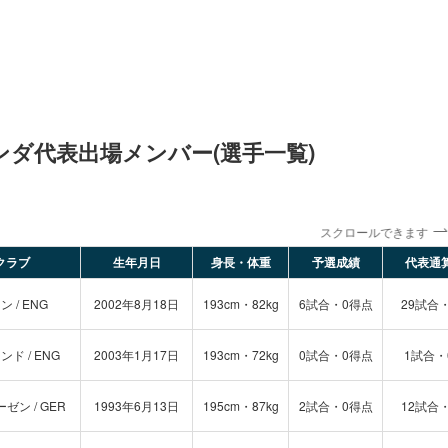
ンダ代表出場メンバー(選手一覧)
スクロールできます
クラブ
生年月日
身長・体重
予選成績
代表通
 / ENG
2002年8月18日
193cm・82kg
6試合・0得点
29試合
ド / ENG
2003年1月17日
193cm・72kg
0試合・0得点
1試合・
ン / GER
1993年6月13日
195cm・87kg
2試合・0得点
12試合