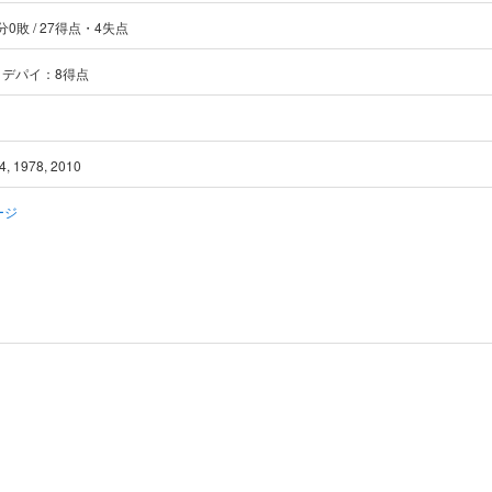
2分0敗 / 27得点・4失点
デパイ：8得点
 1978, 2010
ージ