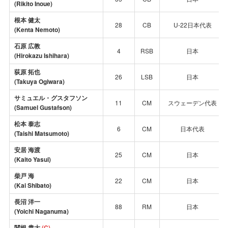
(Rikito Inoue)
根本 健太
28
CB
U-22日本代表
(Kenta Nemoto)
石原 広教
4
RSB
日本
(Hirokazu Ishihara)
荻原 拓也
26
LSB
日本
(Takuya Ogiwara)
サミュエル・グスタフソン
11
CM
スウェーデン代表
(Samuel Gustafson)
松本 泰志
6
CM
日本代表
(Taishi Matsumoto)
安居 海渡
25
CM
日本
(
Kaito Yasui
)
柴戸 海
22
CM
日本
(Kai Shibato)
長沼 洋一
88
RM
日本
(Yoichi Naganuma)
関根 貴大
(C)