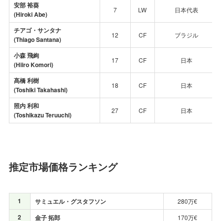
安部 裕葵
7
LW
日本代表
(Hiroki Abe)
チアゴ・サンタナ
12
CF
ブラジル
(Thiago Santana)
小森 飛絢
17
CF
日本
(Hiiro Komori)
髙橋 利樹
18
CF
日本
(Toshiki Takahashi)
照内 利和
27
CF
日本
(
Toshikazu Teruuchi
)
推定市場価格ランキング
1
サミュエル・グスタフソン
280万€
2
金子 拓郎
170万€