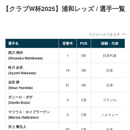
【クラブW杯2025】浦和レッズ / 選手一覧
スクロールできます
選手名
背番号
POS
国籍・代表
西川 周作
1
GK
日本代表
(Shusaku Nishikawa)
牲川 歩見
16
GK
日本
(Ayumi Niekawa)
吉田 舜
31
GK
日本
(Shun Yoshida)
ダニーロ・ボザ
3
CB
ブラジル
(Danilo Boza)
マリウス・ホイブラーテン
5
CB
ノルウェー
(Marius Høibråten)
井上 黎生人
35
CB
日本