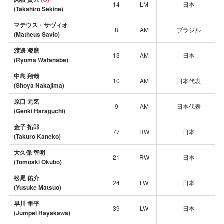
14
LM
日本
(Takahiro Sekine)
マテウス・サヴィオ
8
AM
ブラジル
(
Matheus Savio
)
渡邊 凌磨
13
AM
日本
(
Ryoma Watanabe
)
中島 翔哉
10
AM
日本代表
(Shoya Nakajima)
原口 元気
9
AM
日本代表
(Genki Haraguchi)
金子 拓郎
77
RW
日本
(Takuro Kaneko)
大久保 智明
21
RW
日本
(Tomoaki Okubo)
松尾 佑介
24
LW
日本
(
Yusuke Matsuo
)
早川 隼平
39
LW
日本
(Jumpei Hayakawa)