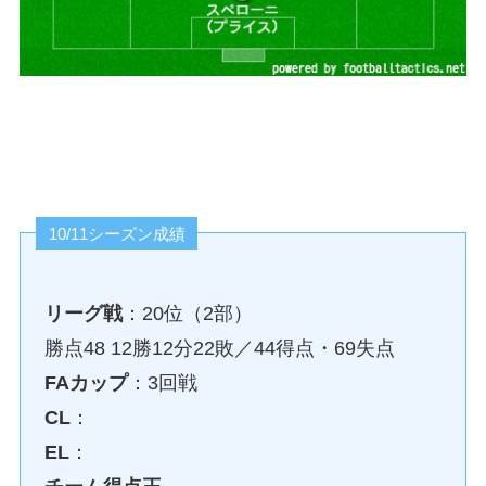
10/11シーズン成績
リーグ戦
：20位（2部）
勝点48 12勝12分22敗／44得点・69失点
FAカップ
：3回戦
CL
：
EL
：