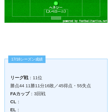
17/18シーズン成績
リーグ戦
：11位
勝点44 11勝11分16敗／45得点・55失点
FAカップ
：3回戦
CL
：
EL
：