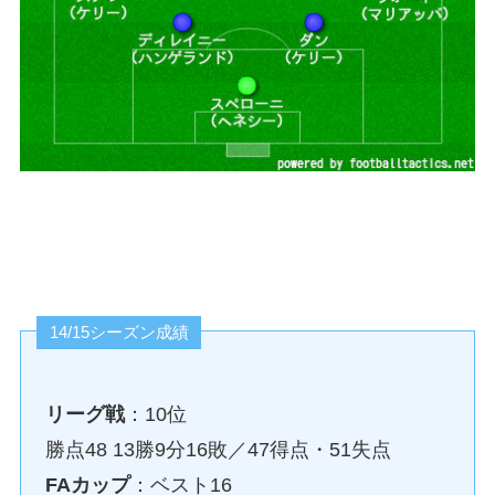
14/15シーズン成績
リーグ戦
：10位
勝点48 13勝9分16敗／47得点・51失点
FAカップ
：ベスト16