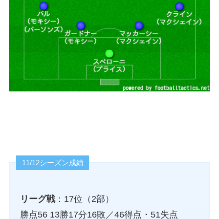
11/12シーズン成績
リーグ戦
：17位（2部）
勝点56 13勝17分16敗／46得点・51失点