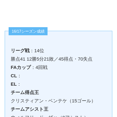
16/17シーズン成績
リーグ戦
：14位
勝点41 12勝5分21敗／45得点・70失点
FAカップ
：4回戦
CL
：
EL
：
チーム得点王
クリスティアン・ベンテケ（15ゴール）
チームアシスト王