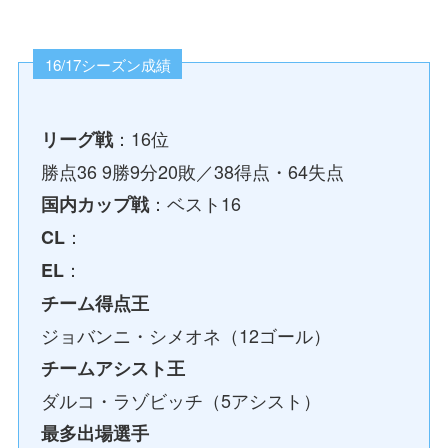
16/17シーズン成績
：16位
リーグ戦
勝点36 9勝9分20敗／38得点・64失点
：ベスト16
国内カップ戦
：
CL
：
EL
チーム得点王
ジョバンニ・シメオネ（12ゴール）
チームアシスト王
ダルコ・ラゾビッチ（5アシスト）
最多出場選手