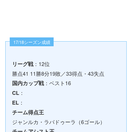
17/18シーズン成績
：12位
リーグ戦
勝点41 11勝8分19敗／33得点・43失点
：ベスト16
国内カップ戦
：
CL
：
EL
チーム得点王
ジャンルカ・ラパドゥーラ（6ゴール）
チームアシスト王