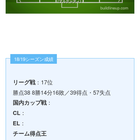
18/19シーズン成績
：17位
リーグ戦
勝点38 8勝14分16敗／39得点・57失点
：
国内カップ戦
：
CL
：
EL
チーム得点王