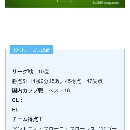
10/11シーズン成績
：10位
リーグ戦
勝点51 14勝9分15敗／45得点・47失点
：ベスト16
国内カップ戦
：
CL
：
EL
チーム得点王
アントニオ・フローロ・フローレス（10ゴー