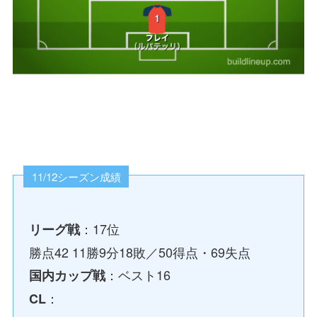
11/12シーズン成績
：17位
リーグ戦
勝点42 11勝9分18敗／50得点・69失点
：ベスト16
国内カップ戦
：
CL