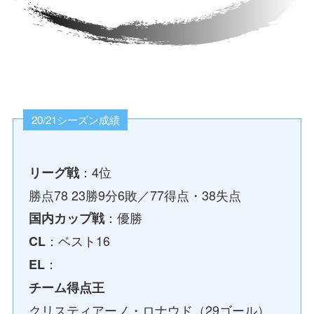
20/21シーズン成績
：4位
リーグ戦
勝点78 23勝9分6敗／77得点・38失点
：優勝
国内カップ戦
：ベスト16
CL
：
EL
チーム得点王
クリスティアーノ・ロナウド（29ゴール）