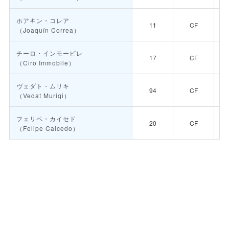
ホアキン・コレア
11
CF
（Joaquín Correa）
チーロ・インモービレ
17
CF
（Ciro Immobile）
ヴェダト・ムリキ
94
CF
（Vedat Muriqi）
フェリペ・カイセド
20
CF
（Felipe Caicedo）