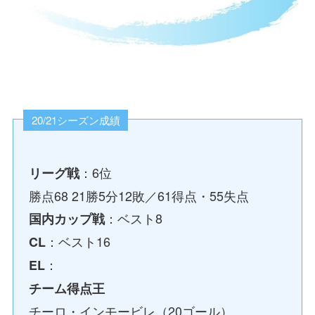
20/21シーズン成績
：6位
リーグ戦
勝点68 21勝5分12敗／61得点・55失点
：ベスト8
国内カップ戦
：ベスト16
CL
：
EL
チーム得点王
チーロ・インモービレ（20ゴール）