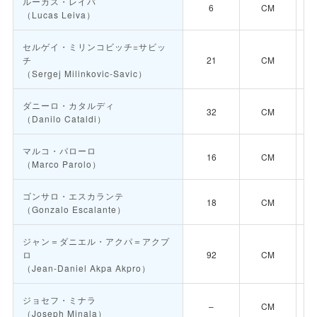
ルーカス・レイバ
6
CM
（Lucas Leiva）
セルゲイ・ミリンコビッチ=サビッ
チ
21
CM
（Sergej Milinkovic-Savic）
ダニーロ・カタルディ
32
CM
（Danilo Cataldi）
マルコ・パローロ
16
CM
（Marco Parolo）
ゴンサロ・エスカランテ
18
CM
（Gonzalo Escalante）
ジャン＝ダニエル・アクパ＝アクプ
ロ
92
CM
（Jean-Daniel Akpa Akpro）
ジョセフ・ミナラ
–
CM
（Joseph Minala）