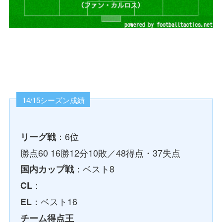
14/15シーズン成績
：6位
リーグ戦
勝点60 16勝12分10敗／48得点・37失点
：ベスト8
国内カップ戦
：
CL
：ベスト16
EL
チーム得点王