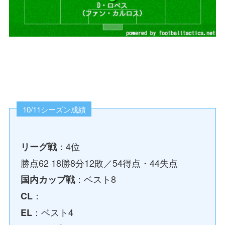
10/11シーズン成績
：4位
リーグ戦
勝点62 18勝8分12敗／54得点・44失点
：ベスト8
国内カップ戦
：
CL
：ベスト4
EL