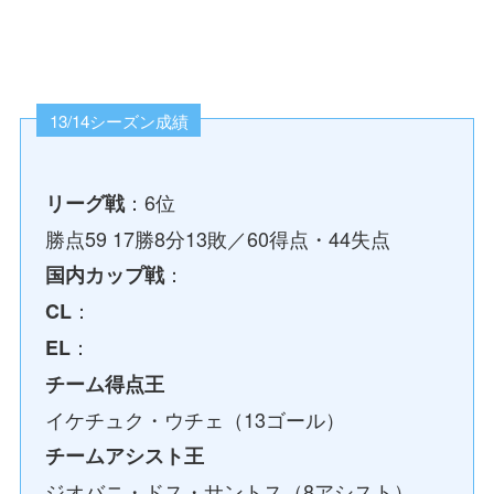
13/14シーズン成績
：6位
リーグ戦
勝点59 17勝8分13敗／60得点・44失点
：
国内カップ戦
：
CL
：
EL
チーム得点王
イケチュク・ウチェ（13ゴール）
チームアシスト王
ジオバニ・ドス・サントス（8アシスト）