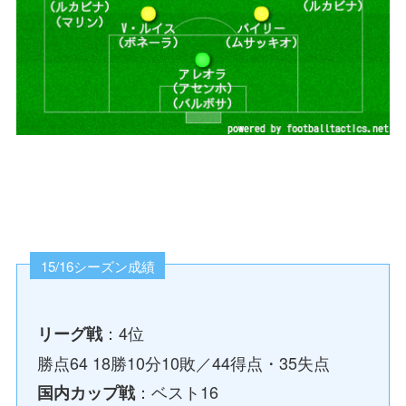
15/16シーズン成績
：4位
リーグ戦
勝点64 18勝10分10敗／44得点・35失点
：ベスト16
国内カップ戦