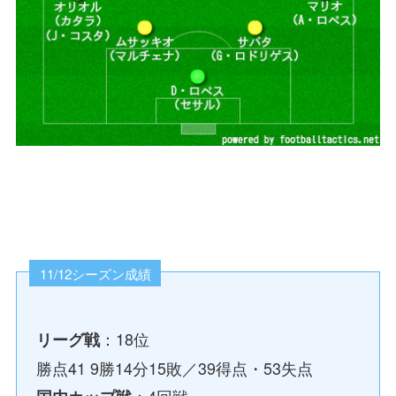
11/12シーズン成績
：18位
リーグ戦
勝点41 9勝14分15敗／39得点・53失点
：4回戦