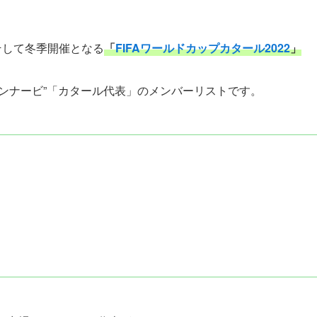
そして冬季開催となる
「
FIFAワールドカップカタール2022
」
ンナービ”
「カタール代表」
のメンバーリストです。