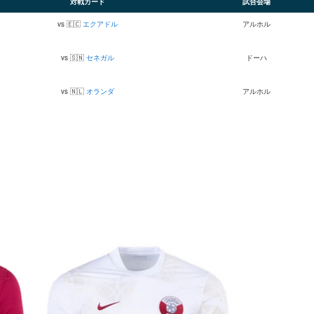
対戦カード
試合会場
vs 🇪🇨
エクアドル
アルホル
vs 🇸🇳
セネガル
ドーハ
vs 🇳🇱
オランダ
アルホル