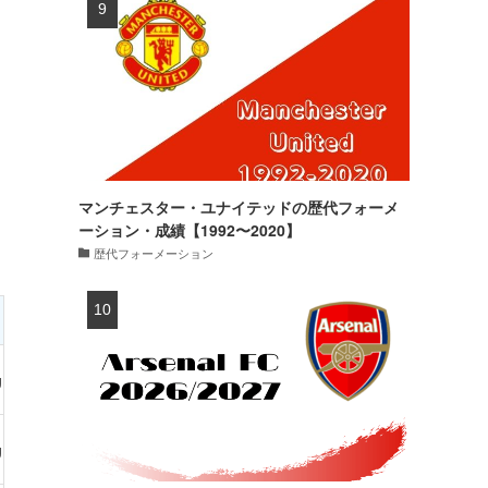
マンチェスター・ユナイテッドの歴代フォーメ
ーション・成績【1992〜2020】
歴代フォーメーション
予選成績
代表通算成績
g
–
14試合・0得点
g
–
80試合・0得点