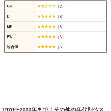
GK
（C+）
DF
（S）
MF
（S）
FW
（S）
総合値
（S）
1970〜2000年まで！その他の年代別ベス