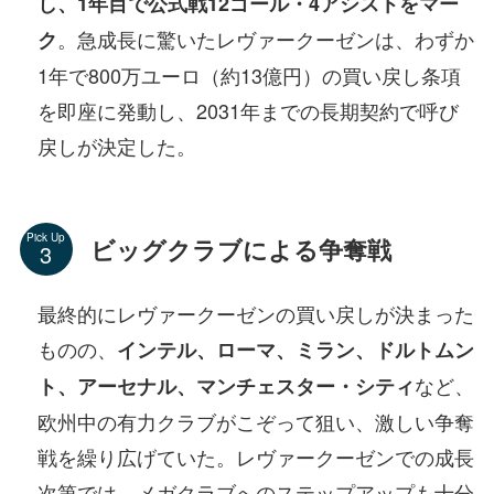
し、1年目で公式戦12ゴール・4アシストをマー
。急成長に驚いたレヴァークーゼンは、わずか
ク
1年で800万ユーロ（約13億円）の買い戻し条項
を即座に発動し、2031年までの長期契約で呼び
戻しが決定した。
Pick Up
ビッグクラブによる争奪戦
最終的にレヴァークーゼンの買い戻しが決まった
ものの、
インテル、ローマ、ミラン、ドルトムン
など、
ト、アーセナル、マンチェスター・シティ
欧州中の有力クラブがこぞって狙い、激しい争奪
戦を繰り広げていた。レヴァークーゼンでの成長
次第では、メガクラブへのステップアップも十分