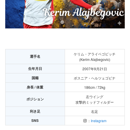
ケリム・アライベゴビッチ
選手名
(Kerim Alajbegovic)
生年月日
2007年9月21日
国籍
ボスニア・ヘルツェゴビナ
身長 / 体重
186cm / 72kg
左ウイング
ポジション
攻撃的ミッドフィルダー
利き足
右足
SNS
：
Instagram