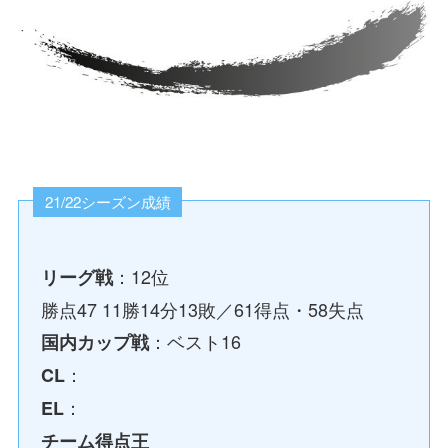
21/22シーズン成績
：12位
リーグ戦
勝点47 11勝14分13敗／61得点・58失点
：ベスト16
国内カップ戦
：
CL
：
EL
チーム得点王