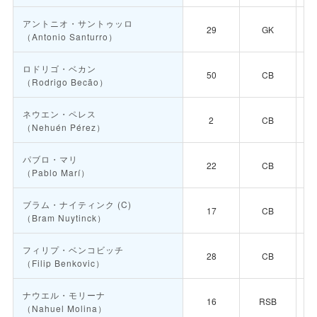
アントニオ・サントゥッロ
29
GK
（Antonio Santurro）
ロドリゴ・ベカン
50
CB
（Rodrigo Becão）
ネウエン・ペレス
2
CB
（Nehuén Pérez）
パブロ・マリ
22
CB
（Pablo Marí）
ブラム・ナイティンク
(C)
17
CB
（Bram Nuytinck）
フィリプ・ベンコビッチ
28
CB
（Filip Benkovic）
ナウエル・モリーナ
16
RSB
（Nahuel Molina）