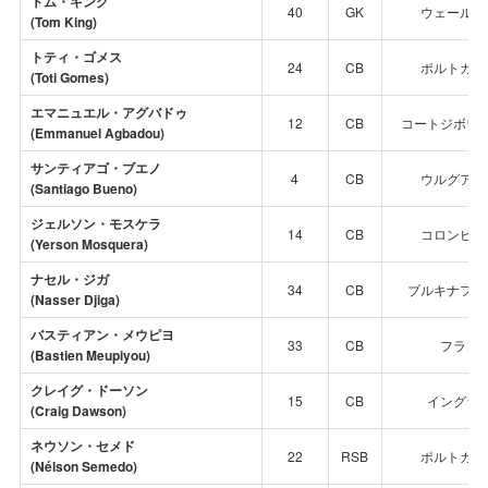
トム・キング
40
GK
ウェールズ
(Tom King)
トティ・ゴメス
24
CB
ポルトガル
(Toti Gomes)
エマニュエル・アグバドゥ
12
CB
コートジボワ
(Emmanuel Agbadou)
サンティアゴ・ブエノ
4
CB
ウルグアイ
(Santiago Bueno)
ジェルソン・モスケラ
14
CB
コロンビア
(Yerson Mosquera)
ナセル・ジガ
34
CB
ブルキナファ
(Nasser
Djiga
)
バスティアン・メウピヨ
33
CB
フラン
(Bastien Meupiyou)
クレイグ・ドーソン
15
CB
イングラ
(Craig Dawson)
ネウソン・セメド
22
RSB
ポルトガル
(Nélson Semedo)