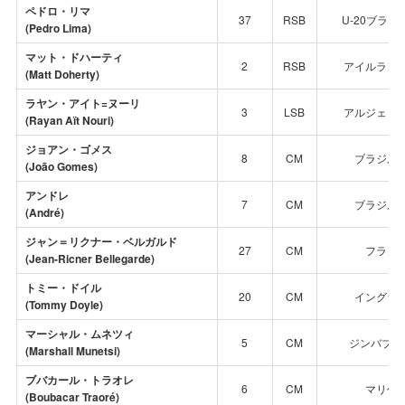
ペドロ・リマ
37
RSB
U-20ブラジ
(Pedro Lima)
マット・ドハーティ
2
RSB
アイルラン
(Matt Doherty)
ラヤン・アイト=ヌーリ
3
LSB
アルジェリ
(Rayan Aït Nouri)
ジョアン・ゴメス
8
CM
ブラジル
(João Gomes)
アンドレ
7
CM
ブラジル
(André)
ジャン＝リクナー・ベルガルド
27
CM
フラン
(Jean-Ricner Bellegarde)
トミー・ドイル
20
CM
イングラ
(Tommy Doyle)
マーシャル・ムネツィ
5
CM
ジンバブエ
(Marshall Munetsi)
ブバカール・トラオレ
6
CM
マリ代
(Boubacar Traoré)