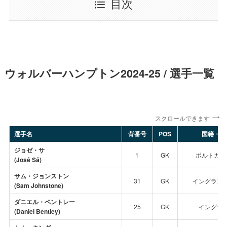
目次
ウォルバーハンプトン2024-25 / 選手一覧
スクロールできます
選手名
背番号
POS
国籍・代
ジョゼ・サ
1
GK
ポルトガル
(José Sá)
サム・ジョンストン
31
GK
イングラン
(Sam Johnstone)
ダニエル・ベントレー
25
GK
イングラ
(Daniel Bentley)