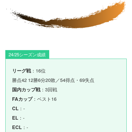
24/25シーズン成績
：16位
リーグ戦
勝点42 12勝6分20敗／54得点・69失点
：3回戦
国内カップ戦
：ベスト16
FAカップ
：-
CL
：-
EL
：-
ECL