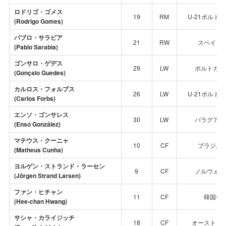
ロドリゴ・ゴメス
19
RM
U-21ポルト
(Rodrigo Gomes)
パブロ・サラビア
21
RW
スペイン
(Pablo Sarabia)
ゴンサロ・ゲデス
29
LW
ポルトガル
(Gonçalo Guedes)
カルロス・フォルブス
26
LW
U-21ポルト
(Carlos Forbs)
エンソ・ゴンサレス
30
LW
パラグアイ
(Enso González)
マテウス・クーニャ
10
CF
ブラジル
(Matheus Cunha)
ヨルゲン・ストランド・ラーセン
9
CF
ノルウェー
(
Jörgen Strand Larsen
)
ファン・ヒチャン
11
CF
韓国代
(Hee-chan Hwang)
サシャ・カライジッチ
18
CF
オーストリ