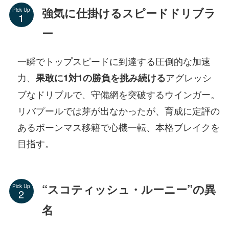
強気に仕掛けるスピードドリブラ
Pick Up
ー
一瞬でトップスピードに到達する圧倒的な加速
力、
アグレッシ
果敢に1対1の勝負を挑み続ける
ブなドリブルで、守備網を突破するウインガー。
リバプールでは芽が出なかったが、育成に定評の
あるボーンマス移籍で心機一転、本格ブレイクを
目指す。
“スコティッシュ・ルーニー”の異
Pick Up
名