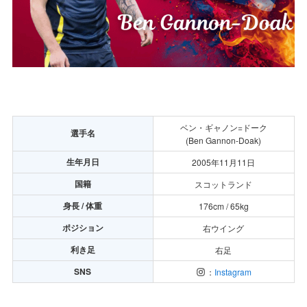
ベン・ギャノン=ドーク
選手名
(Ben Gannon-Doak)
生年月日
2005年11月11日
国籍
スコットランド
身長 / 体重
176cm / 65kg
ポジション
右ウイング
利き足
右足
SNS
：
Instagram