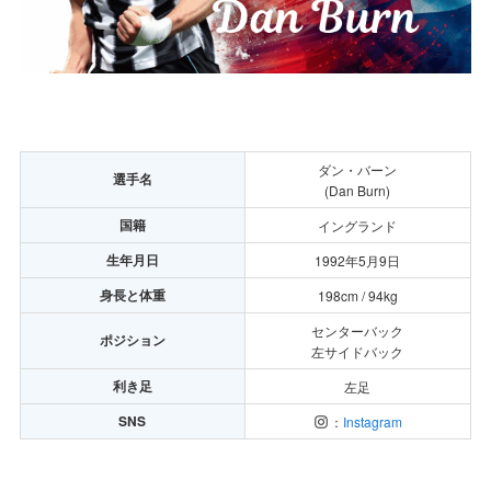
ダン・バーン
選手名
(Dan Burn)
国籍
イングランド
生年月日
1992年5月9日
身長と体重
198cm / 94kg
センターバック
ポジション
左サイドバック
利き足
左足
SNS
：
Instagram