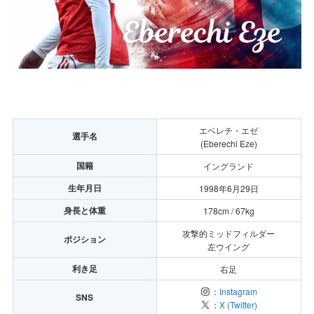
エベレチ・エゼ
選手名
(Eberechi Eze)
国籍
イングランド
生年月日
1998年6月29日
身長と体重
178cm / 67kg
攻撃的ミッドフィルダー
ポジション
左ウイング
利き足
右足
：
Instagram
SNS
：
X (Twitter)