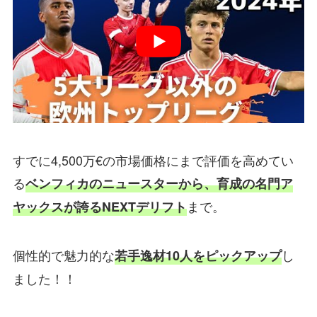
すでに4,500万€の市場価格にまで評価を高めてい
る
ベンフィカのニュースターから、育成の名門ア
まで。
ヤックスが誇るNEXTデリフト
個性的で魅力的な
し
若手逸材10人をピックアップ
ました！！