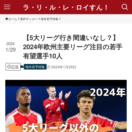
ラ・リ・ル・レ・ロイすん！
ホーム
海外サッカー
海外若手特集
【5大リーグ行き間違いなし？】
2024
2024年欧州主要リーグ注目の若手
1/29
有望選手10人
広告
海外若手特集
2024年1月29日