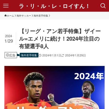
ラ・リ・ル・レ・ロイすん！
ホーム
海外サッカー
海外若手特集
【リーグ・アン若手特集】ザイー
2024
ル=エメリに続け！2024年注目の
1/29
有望選手8人
広告
海外若手特集
2024年1月1日
2024年1月29日