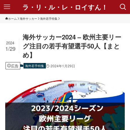
ラ・リ・ル・レ・ロイすん！
ホーム
海外サッカー
海外若手特集
海外サッカー2024 – 欧州主要リー
2024
グ注目の若手有望選手50人【まと
1/29
め】
広告
海外若手特集
2024年1月29日