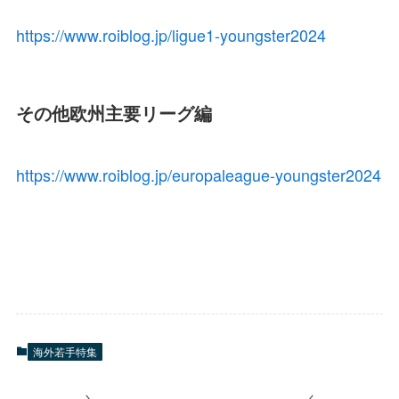
https://www.roiblog.jp/ligue1-youngster2024
その他欧州主要リーグ編
https://www.roiblog.jp/europaleague-youngster2024
海外若手特集