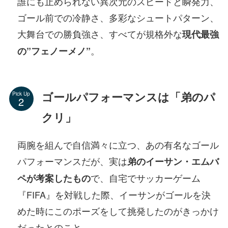
誰にも止められない異次元のスピードと瞬発力、
ゴール前での冷静さ、多彩なシュートパターン、
大舞台での勝負強さ、すべてが規格外な
現代最強
。
の”フェノーメノ”
ゴールパフォーマンスは「弟のパ
Pick Up
クリ」
両腕を組んで自信満々に立つ、あの有名なゴール
パフォーマンスだが、実は
弟のイーサン・エムバ
で、自宅でサッカーゲーム
ペが考案したもの
『FIFA』を対戦した際、イーサンがゴールを決
めた時にこのポーズをして挑発したのがきっかけ
だったとのこと。