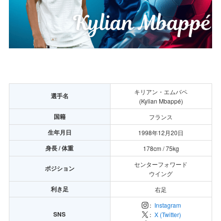
キリアン・エムバペ
選手名
(Kylian Mbappé)
国籍
フランス
生年月日
1998年12月20日
身長 / 体重
178cm / 75kg
センターフォワード
ポジション
ウイング
利き足
右足
：
Instagram
SNS
：
X (Twitter)