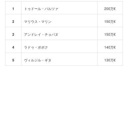
1
トゥドール・バルツァ
200万€
2
マリウス・マリン
150万€
2
アンドレイ・チョバヌ
150万€
4
ラドゥ・ボボク
140万€
5
ヴィルジル・ギタ
130万€