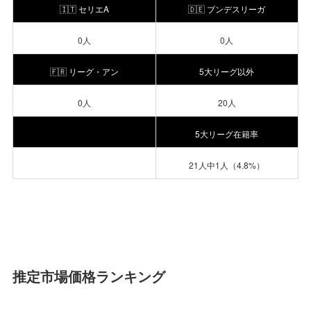
🇮🇹 セリエA
🇩🇪 ブンデスリーガ
0人
0人
🇫🇷 リーグ・アン
5大リーグ以外
0人
20人
5大リーグ在籍率
21人中1人（4.8%）
推定市場価格ランキング