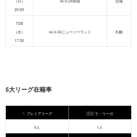
（日）
vs U-24韓国
茨城
20:00
7/28
（水）
vs U-24ニュージーランド
札幌
17:30
5大リーグ在籍率
🏴󠁧󠁢󠁥󠁮󠁧󠁿
プレミアリーグ
🇪🇸 ラ・リーガ
0人
1人