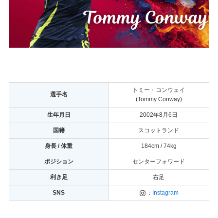
トミー・コンウェイ
選手名
(Tommy Conway)
生年月日
2002年8月6日
国籍
スコットランド
身長 / 体重
184cm / 74kg
ポジション
センターフォワード
利き足
右足
SNS
：
Instagram