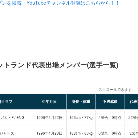
ンを掲載！YouTubeチャンネル登録はこちらから！！
ットランド代表出場メンバー(選手一覧)
スクロールできます
属クラブ
生年月日
身長・体重
予選成績
代表
ム・F / ENG
1996年1月22日
196cm・77kg
4試合・0得点
22試
ジャーズ
1996年1月23日
188cm・80kg
0試合・0得点
3試