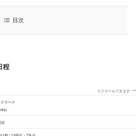
目次
日程
スクロールできます
・クラーク
rke)
回目
1分1敗 / 13得点・7失点