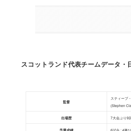
スコットランド代表チームデータ・
スティーブ
監督
(Stephen Cla
出場歴
7大会ぶり9
予選成績
6試合 : 4勝