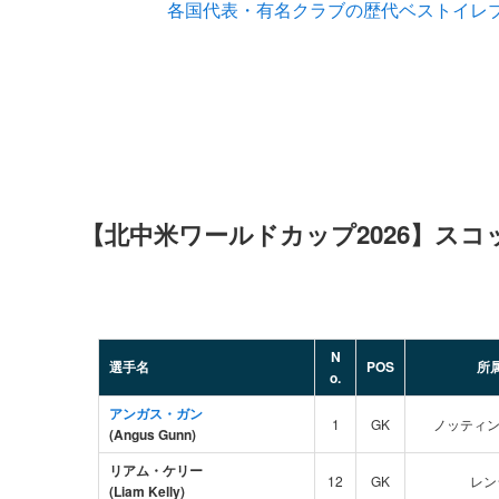
各国代表・有名クラブの歴代ベストイレブ
【北中米ワールドカップ2026】スコ
N
選手名
POS
所
o.
アンガス・ガン
1
GK
ノッティンガ
(Angus Gunn)
リアム・ケリー
12
GK
レン
(Liam Kelly)