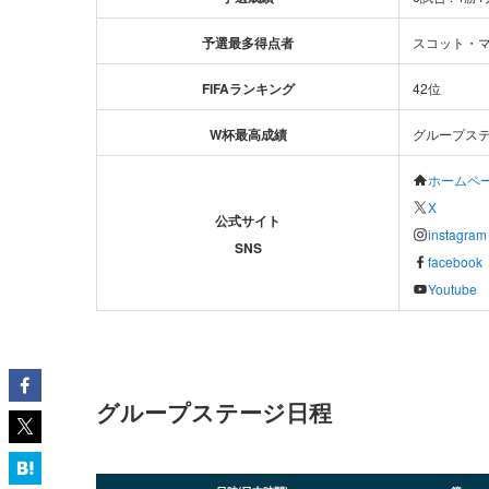
予選最多得点者
スコット・マ
FIFAランキング
42位
W杯
最高成績
グループス
ホームペ
X
公式サイト
instagram
SNS
facebook
Youtube
グループステージ日程