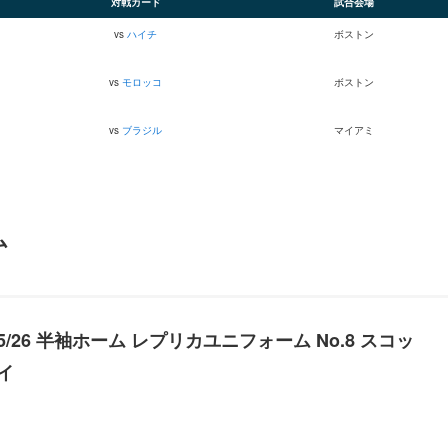
対戦カード
試合会場
vs
ハイチ
ボストン
vs
モロッコ
ボストン
vs
ブラジル
マイアミ
ム
25/26 半袖ホーム レプリカユニフォーム No.8 スコッ
イ