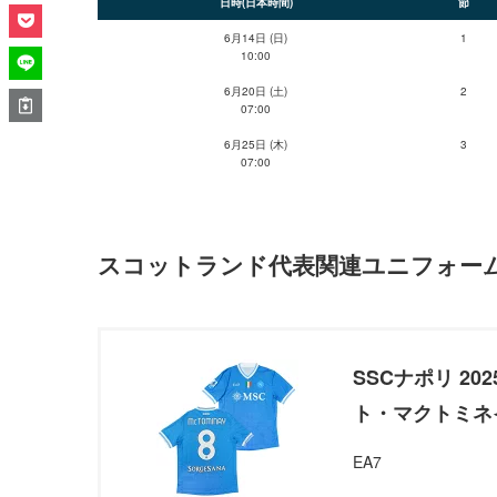
日時(日本時間)
節
6月14日 (日)
1
10:00
6月20日 (土)
2
07:00
6月25日 (木)
3
07:00
スコットランド代表関連ユニフォー
SSCナポリ 20
ト・マクトミネ
EA7