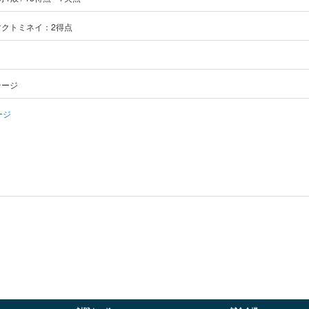
クトミネイ：2得点
テージ
ージ