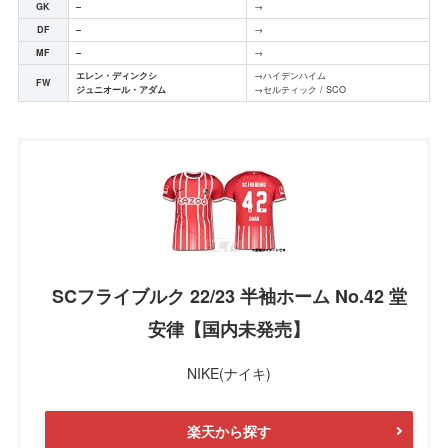
GK
–
→
DF
–
→
MF
–
→
エレン・ディンクシ
→ハイデンハイム
FW
ジュニオール・アダム
→セルティック / SCO
SCフライブルク 22/23 半袖ホーム No.42 堂
安律【国内未発売】
NIKE(ナイキ)
楽天から探す