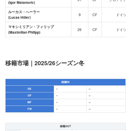
(Igor Matanovic)
ルーカス・へーラー
9
CF
ドイツ
(Lucas Höler)
マキシミリアン・フィリップ
26
CF
ドイツ
(Maximilian Philipp)
移籍市場｜2025/26シーズン冬
移籍IN
GK
–
←
DF
–
←
MF
–
←
FW
–
←
移籍OUT