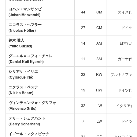
ヨハン・マンザンビ
44
CM
スイス代表
(Johan Manzambi)
ニコラス・ヘフラー
27
CM
ドイツ
(Nicolas Höfler)
鈴木 唯人
14
AM
日本代表
(Yuito Suzuki)
ダニエル＝コフィ・チェレ
11
AM
ガーナ代表
(Daniel-Kofi Kyereh)
シリアケ・イリエ
22
RW
ブルキナファソ
(Cyriaque Irié)
ニクラス・ベステ
19
RW
ドイツ代表
(
Niklas Beste
)
ヴィンチェンツォ・グリフォ
32
LW
イタリア代
(Vincenzo Grifo)
デリー・シェアハント
7
LW
ドイツ
(Derry Scherhant)
イゴール・マタノビッチ
31
CF
クロアチア代