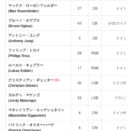
マックス・ローゼンフェルダー
37
CB
ドイツ
(Max Rosenfelder)
ブルーノ・オグブス
43
CB
U-21スイス
(Bruno Ogbus)
アントニー・ユング
5
CB
ドイツ
(Anthony Jung)
フィリップ・トロイ
29
RSB
ドイツ
(Philipp Treu)
ルーカス・キュブラー
17
RSB
ドイツ
(Lukas Kübler)
クリスティアン・ギュンター
(C)
30
LSB
ドイツ代表
(Christian Günter)
ヨルディ・マケンゴ
33
LSB
フランス
(Jordy Makengo)
マキシミリアン・エッゲシュタイン
8
CM
ドイツ代表
(
Maximilian Eggestein
)
パトリック・オスターハーゲ
6
CM
ドイツ
(Patrick Osterhage)