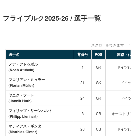
フライブルク2025-26 / 選手一覧
スクロールできます
選手名
背番号
POS
国籍・代表
ノア・アトゥボル
1
GK
ドイツ代表
(Noah Atubolu)
フロリアン・ミュラー
21
GK
ドイツ
(Florian Müller)
ヤニク・フート
24
GK
ドイツ
(Jannik Huth)
フィリップ・リーンハルト
3
CB
オーストリア
(Philipp Lienhart)
マティアス・ギンター
28
CB
ドイツ代表
(Matthias Ginter)