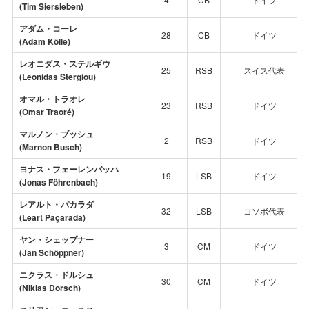
(Tim Siersleben)
アダム・コーレ
28
CB
ドイツ
(Adam Kölle)
レオニダス・ステルギウ
25
RSB
スイス代表
(Leonidas Stergiou)
オマル・トラオレ
23
RSB
ドイツ
(Omar Traoré)
マルノン・ブッシュ
2
RSB
ドイツ
(Marnon Busch)
ヨナス・フェーレンバッハ
19
LSB
ドイツ
(Jonas Föhrenbach)
レアルト・パカラダ
32
LSB
コソボ代表
(Leart Paçarada)
ヤン・シェップナー
3
CM
ドイツ
(Jan Schöppner)
ニクラス・ドルシュ
30
CM
ドイツ
(Niklas Dorsch)