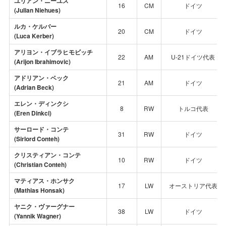
ユリアン・ニーユス
16
CM
ドイツ
(Julian Niehues)
ルカ・ケルバー
20
CM
ドイツ
(Luca Kerber)
アリヨン・イブラヒモビッチ
22
AM
U-21ドイツ代表
(Arijon Ibrahimovic)
アドリアン・ベック
21
AM
ドイツ
(Adrian Beck)
エレン・ディンクシ
8
RW
トルコ代表
(Eren Dinkci)
サーロード・コンテ
31
RW
ドイツ
(Sirlord Conteh)
クリスティアン・コンテ
10
RW
ドイツ
(Christian Conteh)
マティアス・ホンサク
17
LW
オーストリア代表
(Mathias Honsak)
ヤニク・ヴァーグナー
38
LW
ドイツ
(Yannik Wagner)