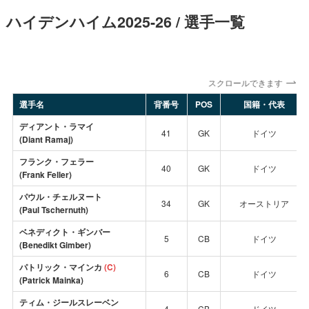
ハイデンハイム2025-26 / 選手一覧
スクロールできます
選手名
背番号
POS
国籍・代表
ディアント・ラマイ
41
GK
ドイツ
(Diant Ramaj)
フランク・フェラー
40
GK
ドイツ
(Frank
Feller
)
パウル・チェルヌート
34
GK
オーストリア
(Paul Tschernuth)
ベネディクト・ギンバー
5
CB
ドイツ
(Benedikt Gimber)
パトリック・マインカ
(C)
6
CB
ドイツ
(Patrick Mainka)
ティム・ジールスレーベン
4
CB
ドイツ