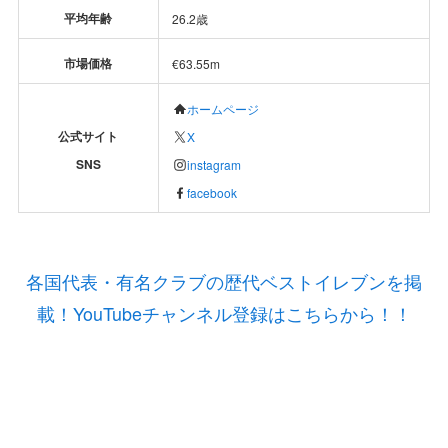
平均年齢
26.2歳
市場価格
€63.55m
ホームページ
公式サイト
X
SNS
instagram
facebook
各国代表・有名クラブの歴代ベストイレブンを掲
載！YouTubeチャンネル登録はこちらから！！