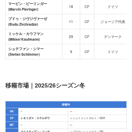
マービン・ピーリンガー
18
CF
ドイツ
(Marvin Pieringer)
ブドゥ・ジヴジヴァーゼ
11
CF
ジョージア代表
(Budu Zivzivadze)
ミッケル・カウフマン
29
CF
デンマーク
(Mikkel Kaufmann)
シュテファン・シマー
9
CF
ドイツ
(Stefan Schimmer)
移籍市場｜2025/26シーズン冬
移籍IN
GK
–
←
DF
レオニダス・ステルギウ
←シュトゥットガルト / GER
MF
–
←
クリスティアン・コンテ
←ブラウンシュバイク / 2部