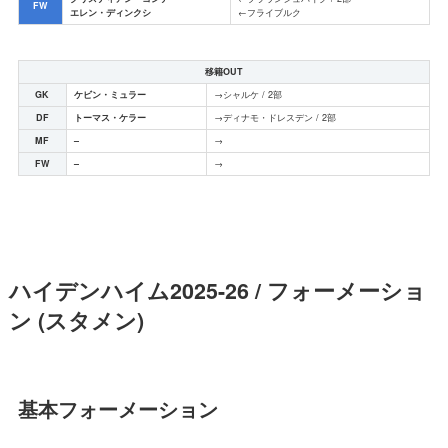
FW
エレン・ディンクシ
←フライブルク
移籍OUT
GK
ケビン・ミュラー
→シャルケ / 2部
DF
トーマス・ケラー
→ディナモ・ドレスデン / 2部
MF
–
→
FW
–
→
ハイデンハイム2025-26 / フォーメーショ
ン (スタメン)
基本フォーメーション