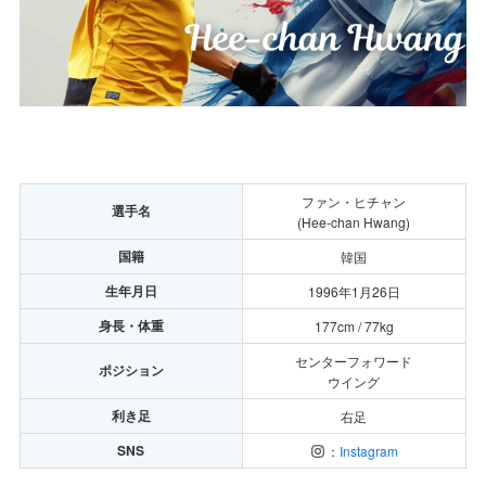
ファン・ヒチャン
選手名
(Hee-chan Hwang)
国籍
韓国
生年月日
1996年1月26日
身長・体重
177cm / 77kg
センターフォワード
ポジション
ウイング
利き足
右足
SNS
：
Instagram