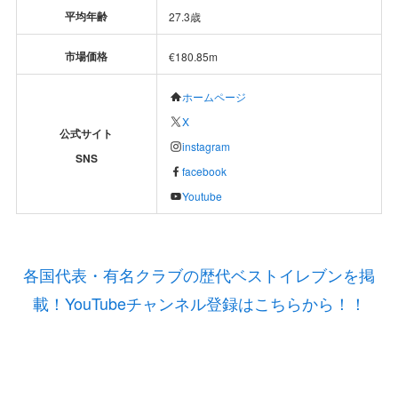
平均年齢
27.3歳
市場価格
€180.85m
ホームページ
X
公式サイト
instagram
SNS
facebook
Youtube
各国代表・有名クラブの歴代ベストイレブンを掲
載！YouTubeチャンネル登録はこちらから！！