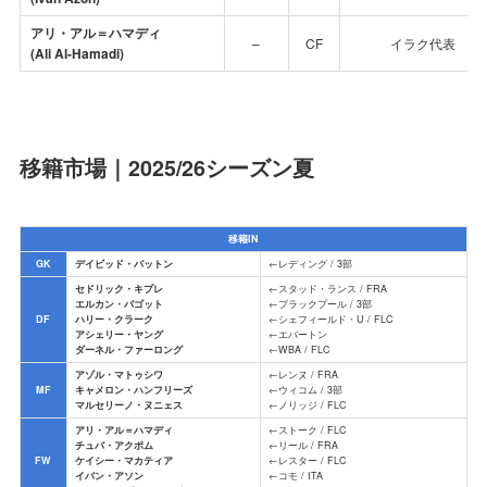
アリ・アル＝ハマディ
–
CF
イラク代表
(Ali Al-Hamadi)
移籍市場｜2025/26シーズン夏
移籍IN
GK
デイビッド・バットン
←レディング / 3部
セドリック・キプレ
←スタッド・ランス / FRA
エルカン・バゴット
←ブラックプール / 3部
DF
ハリー・クラーク
←シェフィールド・U / FLC
アシェリー・ヤング
←エバートン
ダーネル・ファーロング
←WBA / FLC
アゾル・マトゥシワ
←レンヌ / FRA
MF
キャメロン・ハンフリーズ
←ウィコム / 3部
マルセリーノ・ヌニェス
←ノリッジ / FLC
アリ・アル＝ハマディ
←ストーク / FLC
チュバ・アクポム
←リール / FRA
FW
ケイシー・マカティア
←レスター / FLC
イバン・アソン
←コモ / ITA