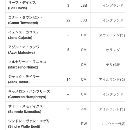
リーフ・デイビス
3
LSB
イングランド
(Leif Davis)
コナー・タウンゼント
22
LSB
イングランド
(Conor Townsend)
イェンス・カユステ
–
CM
スウェーデン代表
(Jens Cajuste)
アゾル・マトゥシワ
5
CM
オランダ
(Azor Matusiwa)
マルセリーノ・ヌニェス
–
CM
チリ代表
(Marcelino Núñez)
ジャック・テイラー
14
CM
アイルランド代表
(Jack Taylor)
キャメロン・ハンフリーズ
–
CM
イングランド
(Cameron Humphreys)
サミー・スモディクス
23
AM
アイルランド代表
(Sammie Szmodics)
シンドレ・ヴァレ・エゲリ
–
RW
ノルウェー代表
(Sindre Walle Egeli)