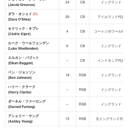
24
CB
イングランド
(Jacob Greaves)
ダラ・オシェイ
(C)
26
CB
アイルランド代表
(Dara O’Shea)
セドリック・キプレ
4
CB
コートジボワール代
(Cédric Kipré)
ルーク・ウールフェンデン
6
CB
イングランド
(Luke Woolfenden)
エルカン・バゴット
–
CB
インドネシア代表
(Elkan Baggott)
ベン・ジョンソン
18
RSB
イングランド
(Ben Johnson)
ハリー・クラーク
–
RSB
イングランド
(Harry Clarke)
ダーネル・ファーロング
–
RSB
イングランド
(Darnell Furlong)
アシェリー・ヤング
15
RSB
元イングランド代表
(Ashley Young)