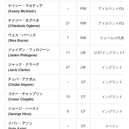
ケイシー・マカティア
–
RW
アイルランド代表
(Kasey McAteer)
チドジー・オグベネ
21
RW
アイルランド代表
(Chiedozie Ogbene)
ウェス・バーンズ
7
RW
ウェールズ代表
(Wes Burns)
ジェイデン・フィロジーン
11
LW
U-21イングランド代
(Jaden Philogene)
ジャック・クラーク
47
LW
イングランド
(Jack Clarke)
チュバ・アクポム
–
CF
イングランド
(Chuba Akpom)
コナー・チャップリン
10
CF
イングランド
(Conor Chaplin)
ジョージ・ハースト
9
CF
イングランド
(George Hirst)
イバン・アソン
–
CF
スペイン
(Iván Azón)