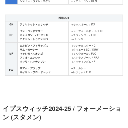
シンドレ・ヴァレ・エゲリ
←ノアシェラン / DEN
移籍OUT
GK
アリヤネット・ムリッチ
→サッスオーロ / ITA
ベン・ゴッドフリー
→シェフィールド・U / FLC
DF
キャメロン・バージェス
→スウォンジー / FLC
アクセル・トゥアンゼベ
→バーンリー
カルビン・フィリップス
→マンチェスター・C
サム・モーシー
→クウェートSC / KUW
MF
マッシモ・ルオンゴ
→ミルウォール / FLC
フリオ・エンシソ
→ストラスブール / FRA
オマリ・ハッチンソン
→ノッティンガム・F
リアム・デラップ
→チェルシー
FW
ネイサン・ブロードヘッド
→レクサム / FLC
イプスウィッチ2024-25 / フォーメーショ
ン (スタメン)