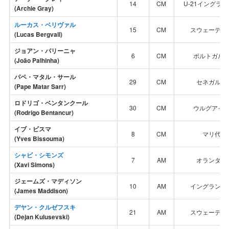
14
CM
U-21イングラ
(Archie Gray)
ルーカス・ベリヴァル
15
CM
スウェーデン
(Lucas Bergvall)
ジョアン・パリーニャ
6
CM
ポルトガル
(João Palhinha)
パペ・マタル・サール
29
CM
セネガル代
(Pape Matar Sarr)
ロドリゴ・ベンタンクール
30
CM
ウルグアイ
(Rodrigo Bentancur)
イブ・ビスマ
8
CM
マリ代表
(Yves Bissouma)
シャビ・シモンズ
7
AM
オランダ代
(Xavi Simons)
ジェームズ・マディソン
10
AM
イングランド
(James Maddison)
デヤン・クルゼフスキ
21
AM
スウェーデン
(Dejan Kulusevski)