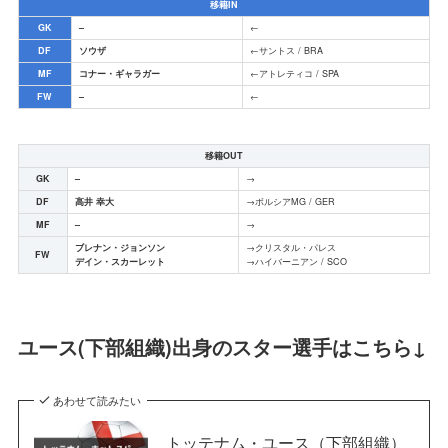
移籍IN
GK
–
←
DF
ソウザ
←サントス / BRA
MF
コナー・ギャラガー
←アトレティコ / SPA
FW
–
←
移籍OUT
GK
–
→
DF
高井 幸大
→ボルシアMG / GER
MF
–
→
ブレナン・ジョンソン
→クリスタル・パレス
FW
デイン・スカーレット
→ハイバーニアン / SCO
ユース(下部組織)出身のスター選手はこちら↓
あわせて読みたい
トッテナム・ユース（下部組織）