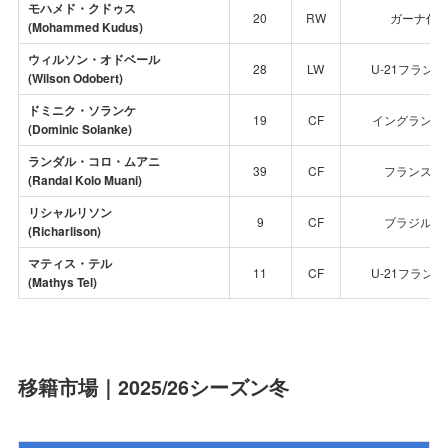
モハメド・クドゥス
20
RW
ガーナ代
(Mohammed Kudus)
ウィルソン・オドベール
28
LW
U-21フラン
(Wilson Odobert)
ドミニク・ソランケ
19
CF
イングランド
(Dominic Solanke)
ランダル・コロ・ムアニ
39
CF
フランス代
(Randal Kolo Muani)
リシャルリソン
9
CF
ブラジル代
(Richarlison)
マティス・テル
11
CF
U-21フラン
(Mathys Tel)
移籍市場｜2025/26シーズン冬