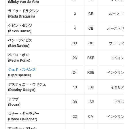
(Micky van de Ven)
ラドゥ・ドラグシン
3
CB
ルーマニア
(Radu Dragusin)
ケビン・ダンソ
4
CB
オーストリア
(Kevin Danso)
ベン・デイビス
33
CB
ウェールズ
(Ben Davies)
ペドロ・ポロ
23
RSB
スペイン代
(Pedro Porro)
ジェド・スペンス
24
RSB
イングランド
(Djed Spence)
デスティニー・ウドジェ
13
LSB
イタリア代
(Destiny Udogie)
ソウザ
38
LSB
ブラジル
(Souza)
コナー・ギャラガー
22
CM
イングランド
(Conor Gallagher)
アーチー・グレイ