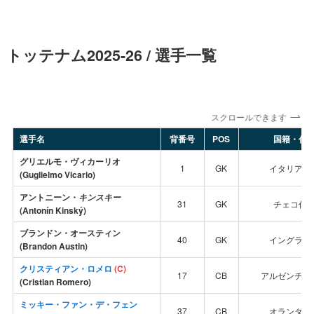
トッテナム2025-26 / 選手一覧
スクロールできます
選手名
背番号
POS
国籍・代
グリエルモ・ヴィカーリオ
1
GK
イタリア代
(Guglielmo Vicario)
アントニーン・
キンスキー
31
GK
チェコ代
(Antonín Kinský)
ブランドン・オースティン
40
GK
イングラン
(Brandon Austin)
クリスティアン・ロメロ
(C)
17
CB
アルゼンチン
(Cristian Romero)
ミッキー・ファン・デ・フェン
37
CB
オランダ代