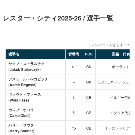
レスター・シティ2025-26 / 選手一覧
スクロールできます
選手名
背番号
POS
国籍・代表
ヤクブ・ストラルチク
41
GK
ポーランド
(Jakub Stolarczyk)
アスミール・べコビッチ
–
GK
元ボスニア・ヘルツェゴビ
(Asmir Begovic)
ヴァウト・ファース
3
CB
ベルギー代表
(Wout Faes)
カレブ・オコリ
5
CB
イタリア代表
(Caleb Okoli)
ハリー・サウター
15
CB
オーストラリア代
(Harry Souttar)