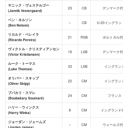
ヤニック・ヴェステルゴー
23
CB
デンマーク代表
(Jannik Vestergaard)
ベン・ネルソン
–
CB
U-20イングランド
(Ben Nelson)
リカルド・ペレイラ
21
RSB
ポルトガル代表
(Ricardo Pereira)
ヴィクトル・クリスティアンセン
16
LSB
デンマーク代表
(Victor Kristiansen)
ルーク・トーマス
33
LSB
イングランド
(Luke Thomas)
オリバー・スキップ
22
CM
イングランド
(Oliver Skipp)
ブバカリ・スマレ
24
CM
フランス
(Boubakary Soumaré)
ハリー・ウィンクス
8
CM
イングランド代
(Harry Winks)
ジョーダン・ジェームズ
–
CM
ウェールズ代表
(Jordan James)