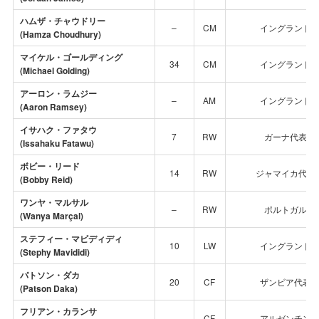
ハムザ・チャウドリー
–
CM
イングランド
(Hamza Choudhury)
マイケル・ゴールディング
34
CM
イングランド
(Michael Golding)
アーロン・ラムジー
–
AM
イングランド
(Aaron Ramsey)
イサハク・ファタウ
7
RW
ガーナ代表
(Issahaku Fatawu)
ボビー・リード
14
RW
ジャマイカ代表
(Bobby Reid)
ワンヤ・マルサル
–
RW
ポルトガル
(Wanya Marçal)
ステフィー・マビディディ
10
LW
イングランド
(Stephy Mavididi)
パトソン・ダカ
20
CF
ザンビア代表
(Patson Daka)
フリアン・カランサ
–
CF
アルゼンチン