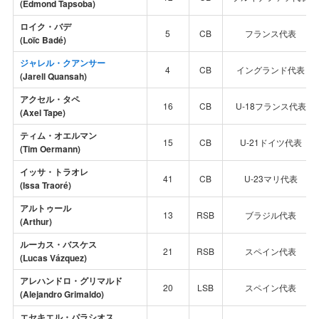
(Edmond Tapsoba)
ロイク・バデ
5
CB
フランス代表
(Loïc Badé)
ジャレル・クアンサー
4
CB
イングランド代表
(Jarell Quansah)
アクセル・タペ
16
CB
U-18フランス代表
(Axel Tape)
ティム・オエルマン
15
CB
U-21ドイツ代表
(Tim Oermann)
イッサ・トラオレ
41
CB
U-23マリ代表
(Issa Traoré)
アルトゥール
13
RSB
ブラジル代表
(Arthur)
ルーカス・バスケス
21
RSB
スペイン代表
(Lucas Vázquez)
アレハンドロ・グリマルド
20
LSB
スペイン代表
(Alejandro Grimaldo)
エセキエル・パラシオス