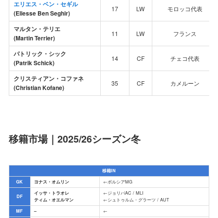
エリエス・ベン・セギル
17
LW
モロッコ代表
(Eliesse Ben Seghir)
マルタン・テリエ
11
LW
フランス
(Martin Terrier)
パトリック・シック
14
CF
チェコ代表
(Patrik Schick)
クリスティアン・コファネ
35
CF
カメルーン
(Christian Kofane)
移籍市場｜2025/26シーズン冬
移籍IN
GK
ヨナス・オムリン
←ボルシアMG
イッサ・トラオレ
←ジョリバAC / MLI
DF
ティム・オエルマン
←シュトゥルム・グラーツ / AUT
MF
–
←