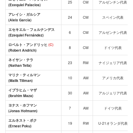
25
CM
アルゼンチン代表
(Exequiel Palacios)
アレイシ・ガルシア
24
CM
スペイン代表
(Aleix García)
エセキエル・フェルナンデス
6
CM
アルゼンチン代表
(Ezequiel Fernández)
ロベルト・アンドリッヒ
(C)
8
CM
ドイツ代表
(Robert Andrich)
ネイサン・テラ
23
RM
ナイジェリア代表
(Nathan Tella)
マリク・ティルマン
10
AM
アメリカ代表
(Malik Tillman)
イブラヒム・マザ
30
AM
アルジェリア代表
(Ibrahim Maza)
ヨナス・ホフマン
7
AM
ドイツ代表
(Jonas Hofmann)
エルネスト・ポク
19
RW
U-21オランダ代表
(Ernest Poku)