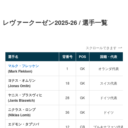
レヴァークーゼン2025-26 / 選手一覧
スクロールできます
選手名
背番号
POS
国籍・代表
マルク・フレッケン
1
GK
オランダ代表
(Mark Flekken)
ヨナス・オムリン
18
GK
スイス代表
(Jonas Omlin)
ヤニス・ブラスヴィヒ
28
GK
ドイツ代表
(Janis Blaswich)
ニクラス・ロンプ
36
GK
ドイツ
(Niklas Lomb)
エドモン・タプソバ
12
CB
ブルキナファソ代表