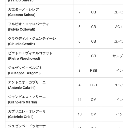
(Franco Baresi)
ガエターノ・シレア
7
CB
ユベント
(Gaetano Scirea)
フルビオ・コッロバーティ
5
CB
ACミラ
(Fulvio Collovati)
クラウディオ・ジェンティーレ
6
CB
ユベント
(Claudio Gentile)
ピエトロ・ヴィエルコウッド
8
CB
サンプド
(Pietro Vierchowod)
ジュゼッペ・ベルゴミ
3
RSB
インテ
(Giuseppe Bergomi)
アントニオ・カブリーニ
4
LSB
ユベント
(Antonio Cabrini)
ジャンピエロ・マリーニ
11
CM
インテ
(Gianpiero Marini)
ガブリエレ・オレアーリ
13
CM
インテ
(Gabriele Oriali)
ジュゼッペ・ドッセーナ