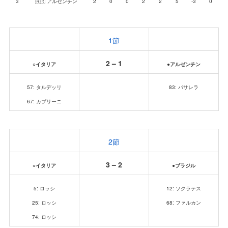
3
🇦🇷 アルゼンチン
2
0
0
2
2
5
-3
0
1節
2 – 1
○イタリア
●アルゼンチン
57: タルデッリ
83: パサレラ
67: カブリーニ
2節
3 – 2
○イタリア
●ブラジル
5: ロッシ
12: ソクラテス
25: ロッシ
68: ファルカン
74: ロッシ