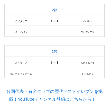
2節
1 – 1
△イタリア
△ペルー
18: コンティ
83: ディアス
3節
1 – 1
△イタリア
△カメルーン
60: グラツィアーニ
61: ムビダ
各国代表・有名クラブの歴代ベストイレブンを掲
載！YouTubeチャンネル登録はこちらから！！