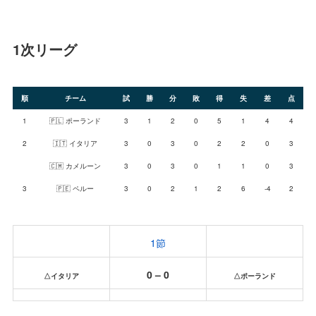
1次リーグ
順
チーム
試
勝
分
敗
得
失
差
点
1
🇵🇱 ポーランド
3
1
2
0
5
1
4
4
2
🇮🇹 イタリア
3
0
3
0
2
2
0
3
🇨🇲 カメルーン
3
0
3
0
1
1
0
3
3
🇵🇪 ペルー
3
0
2
1
2
6
-4
2
1節
0 – 0
△イタリア
△ポーランド