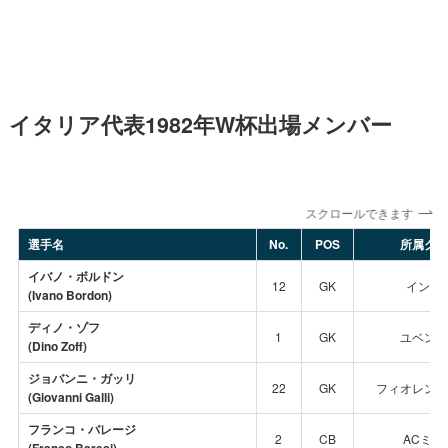
イタリア代表1982年W杯出場メンバー
スクロールできます
選手名
No.
POS
所属クラ
イバノ・ボルドン
12
GK
インテ
(Ivano Bordon)
ディノ・ゾフ
1
GK
ユベント
(Dino Zoff)
ジョバンニ・ガッリ
22
GK
フィオレンテ
(Giovanni Galli)
フランコ・バレージ
2
CB
ACミラ