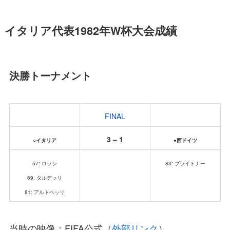
イタリア代表1982年W杯大会成績
決勝トーナメント
FINAL
3 – 1
○イタリア
●西ドイツ
57: ロッシ
83: ブライトナー
69: タルデッリ
81: アルトベッリ
当時の映像：FIFA公式（
外部リンク
）