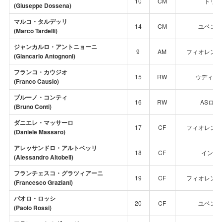
10
CM
トリノ
(Giuseppe Dossena)
マルコ・タルデッリ
14
CM
ユベント
(Marco Tardelli)
ジャンカルロ・アントニョーニ
9
AM
フィオレンテ
(Giancarlo Antognoni)
フランコ・カウジオ
15
RW
ウディネ
(Franco Causio)
ブルーノ・コンティ
16
RW
ASロー
(Bruno Conti)
ダニエレ・マッサーロ
17
CF
フィオレンテ
(Daniele Massaro)
アレッサンドロ・アルトベッリ
18
CF
インテ
(Alessandro Altobell)
フランチェスコ・グラツィアーニ
19
CF
フィオレンテ
(Francesco Graziani)
パオロ・ロッシ
20
CF
ユベント
(Paolo Rossi)