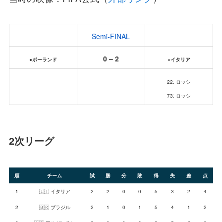
Semi-FINAL
0 – 2
●ポーランド
○イタリア
22: ロッシ
73: ロッシ
2次リーグ
順
チーム
試
勝
分
敗
得
失
差
点
1
🇮🇹 イタリア
2
2
0
0
5
3
2
4
2
🇧🇷 ブラジル
2
1
0
1
5
4
1
2