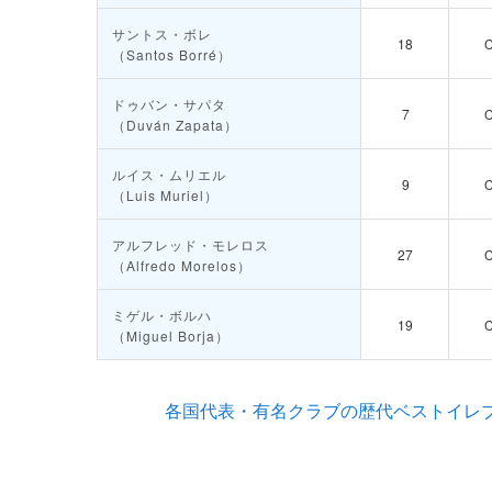
サントス・ボレ
18
（Santos Borré）
ドゥバン・サパタ
7
（Duván Zapata）
ルイス・ムリエル
9
（Luis Muriel）
アルフレッド・モレロス
27
（Alfredo Morelos）
ミゲル・ボルハ
19
（Miguel Borja）
各国代表・有名クラブの歴代ベストイレブ