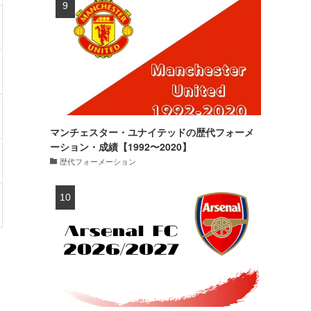
・70kg
2試合・0得点
・88kg
16試合・3得点
・79kg
32試合・5得点
マンチェスター・ユナイテッドの歴代フォーメ
ーション・成績【1992〜2020】
・79kg
6試合・1得点
歴代フォーメーション
・74kg
10試合・3得点