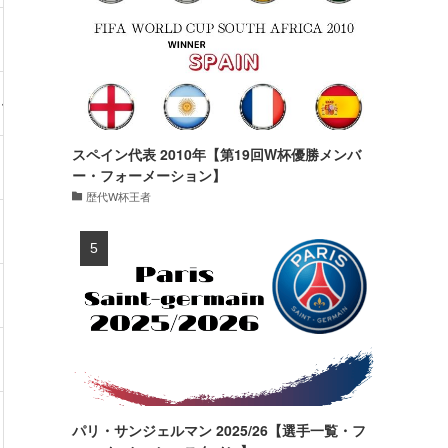
・87kg
6試合・0得点
・-kg
0試合・0得点
スペイン代表 2010年【第19回W杯優勝メンバ
・81kg
28試合・0得点
ー・フォーメーション】
歴代W杯王者
・94kg
24試合・6得点
・84kg
3試合・0得点
・80kg
0試合・0得点
・78kg
12試合・1得点
パリ・サンジェルマン 2025/26【選手一覧・フ