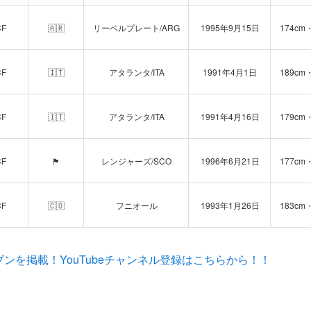
CF
🇦🇷
リーベルプレート/ARG
1995年9月15日
174cm
CF
🇮🇹
アタランタ/ITA
1991年4月1日
189cm
CF
🇮🇹
アタランタ/ITA
1991年4月16日
179cm
CF
🏴󠁧󠁢󠁳󠁣󠁴󠁿
レンジャーズ/SCO
1996年6月21日
177cm
CF
🇨🇴
フニオール
1993年1月26日
183cm
ンを掲載！YouTubeチャンネル登録はこちらから！！