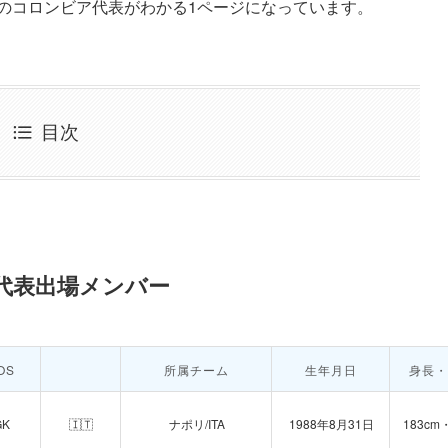
1のコロンビア代表がわかる1ページになっています。
目次
ア代表出場メンバー
OS
所属チーム
生年月日
身長・
GK
🇮🇹
ナポリ/ITA
1988年8月31日
183cm