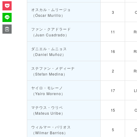
オスカル・ムリージョ
3
（Óscar Murillo）
ファン・クアドラード
11
R
（Juan Cuadrado）
ダニエル・ムニョス
16
R
（Daniel Muñoz）
ステファン・メディーナ
2
R
（Stefan Medina）
ヤイロ・モレーノ
17
L
（Yairo Moreno）
マテウス・ウリベ
15
（Mateus Uribe）
ウィルマー・バリオス
5
（Wilmar Barrios）