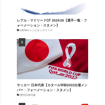
・76kg
7試合・1得点
レアル・マドリードCF 2025/26【選手一覧・フ
・-kg
0試合・0得点
ォーメーション・スタメン】
UEFAチャンピオンズリーグ
・70kg
0試合・0得点
・73kg
13試合・1得点
・81kg
37試合・5得点
・67kg
10試合・1得点
サッカー 日本代表【カタールW杯2022出場メン
バー・フォーメーション・スタメン】
歴代日本代表
・63kg
0試合・0得点