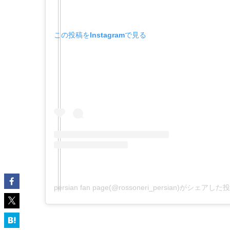
この投稿をInstagramで見る
persian fan page(@rossoneri_persian)がシェアした