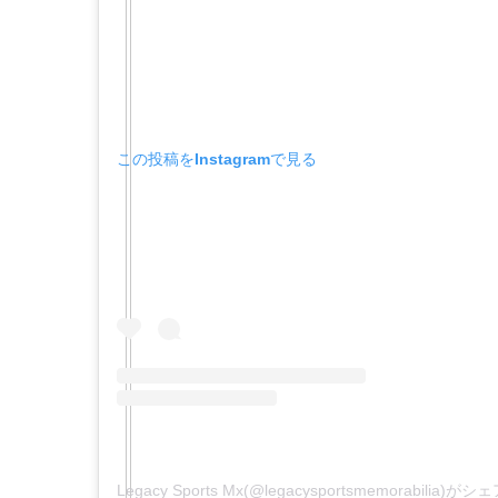
この投稿をInstagramで見る
Legacy Sports Mx(@legacysportsmemorabilia)